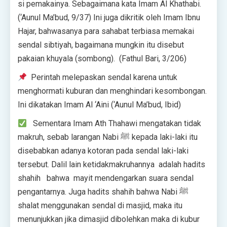
si pemakainya. Sebagaimana kata Imam Al Khathabi.
(‘Aunul Ma’bud, 9/37) Ini juga dikritik oleh Imam Ibnu
Hajar, bahwasanya para sahabat terbiasa memakai
sendal sibtiyah, bagaimana mungkin itu disebut
pakaian khuyala (sombong). (Fathul Bari, 3/206)
Perintah melepaskan sendal karena untuk
menghormati kuburan dan menghindari kesombongan.
Ini dikatakan Imam Al ‘Aini (‘Aunul Ma’bud, Ibid)
Sementara Imam Ath Thahawi mengatakan tidak
makruh, sebab larangan Nabi ﷺ kepada laki-laki itu
disebabkan adanya kotoran pada sendal laki-laki
tersebut. Dalil lain ketidakmakruhannya adalah hadits
shahih bahwa mayit mendengarkan suara sendal
pengantarnya. Juga hadits shahih bahwa Nabi ﷺ
shalat menggunakan sendal di masjid, maka itu
menunjukkan jika dimasjid dibolehkan maka di kubur