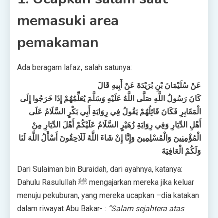
memasuki area
pemakaman
Ada beragam lafaz, salah satunya:
عَنْ سُلَيْمَانَ بْنِ بُرَيْدَةَ عَنْ أَبِيهِ قَالَ
كَانَ رَسُولُ اللَّهِ صَلَّى اللَّهُ عَلَيْهِ وَسَلَّمَ يُعَلِّمُهُمْ إِذَا خَرَجُوا إِلَى
الْمَقَابِرِ فَكَانَ قَائِلُهُمْ يَقُولُ فِي رِوَايَةِ أَبِي بَكْرٍ السَّلَامُ عَلَى
أَهْلِ الدِّيَارِ وَفِي رِوَايَةِ زُهَيْرٍ السَّلَامُ عَلَيْكُمْ أَهْلَ الدِّيَارِ مِنْ
الْمُؤْمِنِينَ وَالْمُسْلِمِينَ وَإِنَّا إِنْ شَاءَ اللَّهُ لَلَاحِقُونَ أَسْأَلُ اللَّهَ لَنَا
وَلَكُمْ الْعَافِيَةَ
Dari Sulaiman bin Buraidah, dari ayahnya, katanya:
Dahulu Rasulullah ﷺ mengajarkan mereka jika keluar
menuju pekuburan, yang mereka ucapkan –dia katakan
dalam riwayat Abu Bakar- :
“Salam sejahtera atas