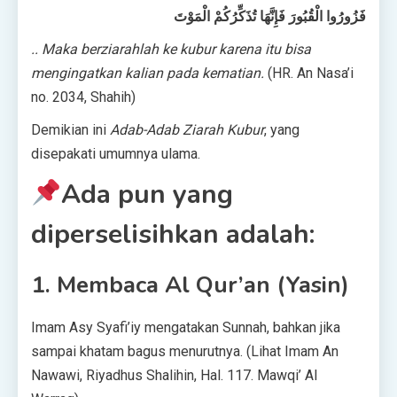
فَزُورُوا الْقُبُورَ فَإِنَّهَا تُذَكِّرُكُمْ الْمَوْتَ
.. Maka berziarahlah ke kubur karena itu bisa
mengingatkan kalian pada kematian.
(HR. An Nasa’i
no. 2034, Shahih)
Demikian ini
Adab-Adab Ziarah Kubur
, yang
disepakati umumnya ulama.
Ada pun yang
diperselisihkan adalah:
1. Membaca Al Qur’an (Yasin)
Imam Asy Syafi’iy mengatakan Sunnah, bahkan jika
sampai khatam bagus menurutnya. (Lihat Imam An
Nawawi, Riyadhus Shalihin, Hal. 117. Mawqi’ Al