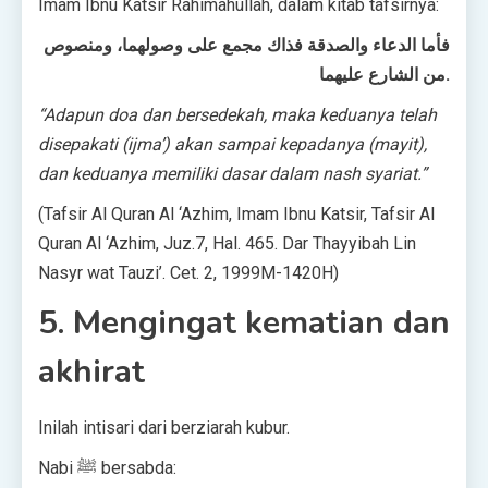
Imam Ibnu Katsir Rahimahullah, dalam kitab tafsirnya:
فأما الدعاء والصدقة فذاك مجمع على وصولهما، ومنصوص
من الشارع عليهما.
“Adapun doa dan bersedekah, maka keduanya telah
disepakati (ijma’) akan sampai kepadanya (mayit),
dan keduanya memiliki dasar dalam nash syariat.”
(Tafsir Al Quran Al ‘Azhim, Imam Ibnu Katsir, Tafsir Al
Quran Al ‘Azhim, Juz.7, Hal. 465. Dar Thayyibah Lin
Nasyr wat Tauzi’. Cet. 2, 1999M-1420H)
5. Mengingat kematian dan
akhirat
Inilah intisari dari berziarah kubur.
Nabi ﷺ bersabda: