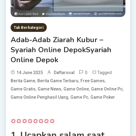
Tak Berkategori
Adab-Adab Ziarah Kubur –
Syariah Online DepokSyariah
Online Depok
0
Tagged
14 June 2025
Daftarsoal
,
,
,
Berita Game
Berita Game Terbaru
Free Games
,
,
,
,
Game Gratis
Game News
Game Online
Game Online Pc
,
,
Game Online Penghasil Uang
Game Pc
Game Poker
1. Ucapkan salam saat