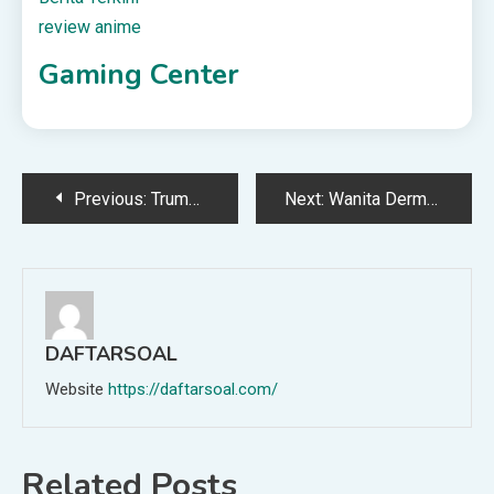
review anime
Gaming Center
Post
Previous:
Trump Gesa Iran Setuju Buat Perjanjian Nuklear
Next:
Wanita Derma Darah 580 Kali Terima Anugerah ‘Medal For Life’
navigation
DAFTARSOAL
Website
https://daftarsoal.com/
Related Posts