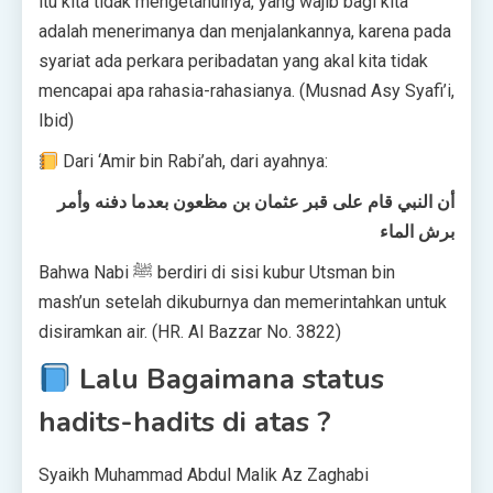
itu kita tidak mengetahuinya, yang wajib bagi kita
adalah menerimanya dan menjalankannya, karena pada
syariat ada perkara peribadatan yang akal kita tidak
mencapai apa rahasia-rahasianya. (Musnad Asy Syafi’i,
Ibid)
Dari ‘Amir bin Rabi’ah, dari ayahnya:
أن النبي قام على قبر عثمان بن مظعون بعدما دفنه وأمر
برش الماء
Bahwa Nabi ﷺ berdiri di sisi kubur Utsman bin
mash’un setelah dikuburnya dan memerintahkan untuk
disiramkan air. (HR. Al Bazzar No. 3822)
Lalu Bagaimana status
hadits-hadits di atas ?
Syaikh Muhammad Abdul Malik Az Zaghabi