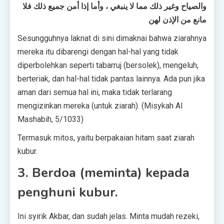
والصياح وغير ذلك مما لا ينبغي ، وأما إذا أمن جميع ذلك فلا
مانع من الإذن لهن
Sesungguhnya laknat di sini dimaknai bahwa ziarahnya
mereka itu dibarengi dengan hal-hal yang tidak
diperbolehkan seperti tabarruj (bersolek), mengeluh,
berteriak, dan hal-hal tidak pantas lainnya. Ada pun jika
aman dari semua hal ini, maka tidak terlarang
mengizinkan mereka (untuk ziarah). (Misykah Al
Mashabih, 5/1033)
Termasuk mitos, yaitu berpakaian hitam saat ziarah
kubur.
3. Berdoa (meminta) kepada
penghuni kubur.
Ini syirik Akbar, dan sudah jelas. Minta mudah rezeki,