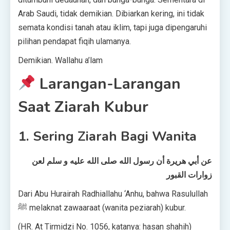
Arab Saudi, tidak demikian. Dibiarkan kering, ini tidak
semata kondisi tanah atau iklim, tapi juga dipengaruhi
pilihan pendapat fiqih ulamanya.
Demikian. Wallahu a’lam
Larangan-Larangan
Saat Ziarah Kubur
1. Sering Ziarah Bagi Wanita
عن أبي هريرة أن رسول الله صلى الله عليه و سلم لعن
زوارات القبور
Dari Abu Hurairah Radhiallahu ‘Anhu, bahwa Rasulullah
ﷺ melaknat zawaaraat (wanita peziarah) kubur.
(HR. At Tirmidzi No. 1056, katanya: hasan shahih)