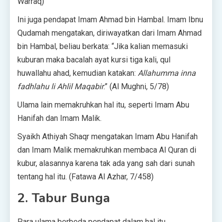
Warraq)
Ini juga pendapat Imam Ahmad bin Hambal. Imam Ibnu
Qudamah mengatakan, diriwayatkan dari Imam Ahmad
bin Hambal, beliau berkata: “Jika kalian memasuki
kuburan maka bacalah ayat kursi tiga kali, qul
huwallahu ahad, kemudian katakan:
Allahumma inna
fadhlahu li Ahlil Maqabir
.” (Al Mughni, 5/78)
Ulama lain memakruhkan hal itu, seperti Imam Abu
Hanifah dan Imam Malik.
Syaikh Athiyah Shaqr mengatakan Imam Abu Hanifah
dan Imam Malik memakruhkan membaca Al Quran di
kubur, alasannya karena tak ada yang sah dari sunah
tentang hal itu. (Fatawa Al Azhar, 7/458)
2. Tabur Bunga
Para ulama berbeda pendapat dalam hal itu.