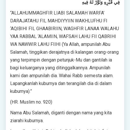
فِي قَبْرِهِ وَنَوِّرْ لَهُ فِيهِ
“ALLAHUMMAGHFIR LIABI SALAMAH WARFA’
DARAJATAHU FIL MAHDIYYIIN WAKHLUFHU FI
‘AQIBIHI FIL GHAABIRIIN, WAGHFIR LANAA WALAHU
YAA RABBAL ‘ALAMIIN, WAFSAH LAHU FII QABRIHI
WA NAWWIR LAHU FIIHI (Ya Allah, ampunilah Abu
Salamah, tinggikan derajatnya di kalangan orang-orang
yang terpimpin dengan petunjuk-Mu dan gantilah ia
bagi keluarganya yang ditinggalkannya. Ampunilah
kami dan ampunilah dia. Wahai Rabb semesta alam.
Lapangkanlah kuburnya dan terangilah dia di dalam
kuburnya).”
(HR. Muslim no. 920)
Nama Abu Salamah, diganti dengan nama yang kita
ziarahi kuburnya.