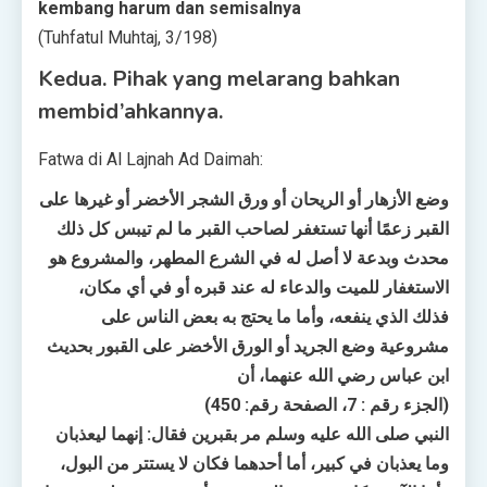
kembang harum dan semisalnya
(Tuhfatul Muhtaj, 3/198)
Kedua. Pihak yang melarang bahkan
membid’ahkannya.
Fatwa di Al Lajnah Ad Daimah:
وضع الأزهار أو الريحان أو ورق الشجر الأخضر أو غيرها على
القبر زعمًا أنها تستغفر لصاحب القبر ما لم تيبس كل ذلك
محدث وبدعة لا أصل له في الشرع المطهر، والمشروع هو
الاستغفار للميت والدعاء له عند قبره أو في أي مكان،
فذلك الذي ينفعه، وأما ما يحتج به بعض الناس على
مشروعية وضع الجريد أو الورق الأخضر على القبور بحديث
ابن عباس رضي الله عنهما، أن
(الجزء رقم : 7، الصفحة رقم: 450)
النبي صلى الله عليه وسلم مر بقبرين فقال: إنهما ليعذبان
وما يعذبان في كبير، أما أحدهما فكان لا يستتر من البول،