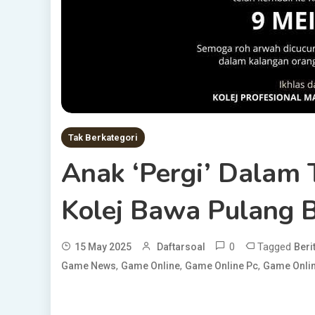
Tak Berkategori
Anak ‘Pergi’ Dalam 
Kolej Bawa Pulang 
0
Tagged
15 May 2025
Daftarsoal
Beri
,
,
,
Game News
Game Online
Game Online Pc
Game Onlin