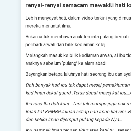
renyai-renyai semacam mewakili hati k
Lebih menyayat hati, dalam video terkini yang dimuat 
mereka menuntut ilmu.
Bukan untuk membawa anak tercinta pulang bercuti
peribadi arwah dari bilik kediaman kolej.
Melangkah masuk ke bilik kediaman arwah, si ibu t
anaknya sebelum ‘pulang’ ke alam abadi.
Bayangkan betapa luluhnya hati seorang ibu dan aya
Dah banyak hari Ibu tak dapat mesej pemakluman an
kad Iman dekat guard..Terus dapat mesej kat Ibu…Al
Ibu rasa Ibu dah kuat…Tapi tak mampu juga nak me
Iman kat KPMBP..laluan setiap hari Iman kat sini..Bi
dan ketika Iman dijemput pulang kepada Nya…
Ibu nampak Iman tengah tidur atas katil tu… tenan