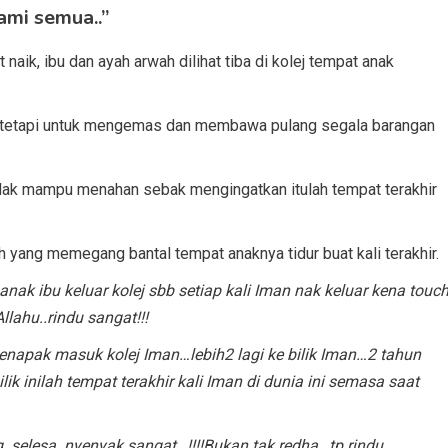
ami semua..”
naik, ibu dan ayah arwah dilihat tiba di kolej tempat anak
, tetapi untuk mengemas dan membawa pulang segala barangan
idak mampu menahan sebak mengingatkan itulah tempat terakhir
h yang memegang bantal tempat anaknya tidur buat kali terakhir.
ak ibu keluar kolej sbb setiap kali Iman nak keluar kena touc
lahu..rindu sangat!!!
napak masuk kolej Iman…lebih2 lagi ke bilik Iman…
2 tahun
lik inilah tempat terakhir kali Iman di dunia ini semasa saat
g..selesa..nyenyak sangat…!!!!Bukan tak redha…tp rindu