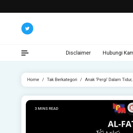
Skip
to
content
Disclaimer
Hubungi Kam
Home
Tak Berkategori
Anak ‘Pergi’ Dalam Tidu
3 MINS READ