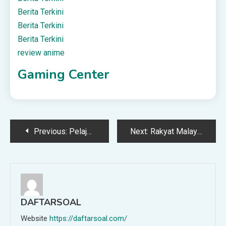
Berita Terkini
Berita Terkini
Berita Terkini
review anime
Gaming Center
Post
Previous:
Pelajar Maut Ditikam: Ibu Bapa Mohon Tindakan Pihak Sekolah Elak Kejadian Berulang
Next:
Rakyat Malaysia Guna Lesen Singapura Boleh Mohon BUDI95 Mulai Esok – Loke
navigation
DAFTARSOAL
Website
https://daftarsoal.com/