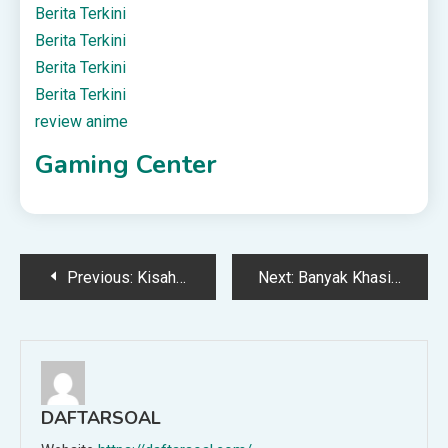
Berita Terkini
Berita Terkini
Berita Terkini
Berita Terkini
review anime
Gaming Center
Post
Previous:
Kisah Kelahiran Rasulullah SAW & Kenapa Abdul Muttalib Beri Nama ‘Muhammad’ Kepada Baginda
Next:
Banyak Khasiat, Ini Cara Buat Kompos Tanaman Guna Kulit Pisang
navigation
DAFTARSOAL