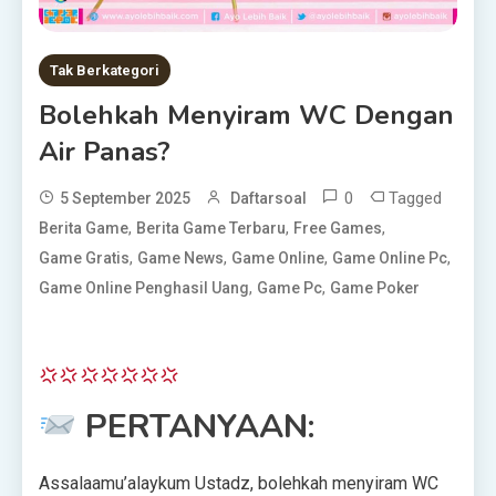
Tak Berkategori
Bolehkah Menyiram WC Dengan
Air Panas?
0
Tagged
5 September 2025
Daftarsoal
,
,
,
Berita Game
Berita Game Terbaru
Free Games
,
,
,
,
Game Gratis
Game News
Game Online
Game Online Pc
,
,
Game Online Penghasil Uang
Game Pc
Game Poker
PERTANYAAN:
Assalaamu’alaykum Ustadz, bolehkah menyiram WC