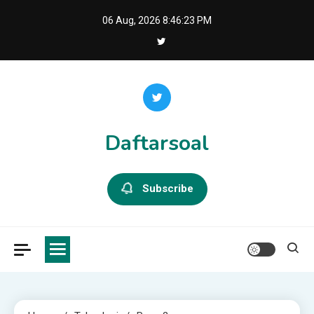
Skip
06 Aug, 2026
8:46:23 PM
to
content
Daftarsoal
Subscribe