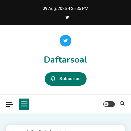
Skip
09 Aug, 2026
4:36:36 PM
to
content
Daftarsoal
Subscribe