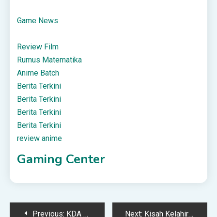
Game News
Review Film
Rumus Matematika
Anime Batch
Berita Terkini
Berita Terkini
Berita Terkini
Berita Terkini
review anime
Gaming Center
Post
Previous:
KDA FC Diperintah Bayar Lebih RM400 Ribu Kepada Irfan Zakaria
Next:
Kisah Kelahiran Rasulullah SAW & Kenapa Abdul Muttalib Beri Nama ‘Muhammad’ Kepada Baginda