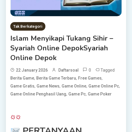
Tak Berkategori
Islam Menyikapi Tukang Sihir –
Syariah Online DepokSyariah
Online Depok
0
Tagged
22 January 2026
Daftarsoal
,
,
,
Berita Game
Berita Game Terbaru
Free Games
,
,
,
,
Game Gratis
Game News
Game Online
Game Online Pc
,
,
Game Online Penghasil Uang
Game Pc
Game Poker
PERTANYAAN