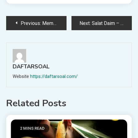
Post
Previous:
Membawa Mushaf dalam Tas ke WC
Next:
Salat Daim – Syariah Online DepokSyariah Online Depok
navigation
DAFTARSOAL
Website
https://daftarsoal.com/
Related Posts
2 MINS READ