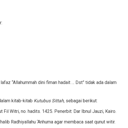
r:
afaz “Allahummah dini fiman hadait … Dst” tidak ada dalam
 dalam kitab-kitab
Kutubus Sittah
, sebagai berikut:
t Fil Witri, no. hadits. 1425. Penerbit: Dar Ibnul Jauzi, Kairo.
in Abi Thalib Radhiyallahu ‘Anhuma agar membaca saat qunut witir.