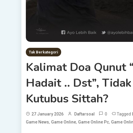
Tak Berkategori
Kalimat Doa Qunut 
Hadait .. Dst”, Tid
Kutubus Sittah?
0
Tagged
27 January 2026
Daftarsoal
,
,
,
Game News
Game Online
Game Online Pc
Game Onlin