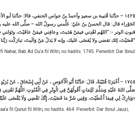
١٤٢٥ – حدَّثنا قُتيبة بن سعيدِ وأحمدُ بنُ جواس الحنفي، قالا: حدَّثنا
لحَوْراء قال: قال الحسنُ بنُ عليّ: عَلَّمني رسولُ الله – صلَّى الله عليه
نوتِ الوتر -: “اللهُم اهْدِني فيمَنْ هَدَيتَ، وعافِني فيمَنْ عافَيْتَ، وتَوَلني 
 تقضي ولا يُقضَى عَليك، وإنه لا يَذلُ مَنْ وَالَيتَ، تبارَكْت رَبَّنا وتَعَالَيتَ
 Nahar, Bab Ad Du’a fil Witri, no hadits. 1745. Penerbit: Dar Ibnul
١٧٤٥ – أَخْبَرَنَا ‌قُتَيْبَةُ، قَالَ: حَدَّثَنَا ‌أَبُو الْأَحْوَصِ ، عَنْ ‌أَبِي إِسْحَاقَ ، عَنْ ‌ب
صَلَّى اللهُ عَلَيْهِ وَسَلَّمَ كَلِمَاتٍ أَقُولُهُنَّ فِي الْوِتْرِ فِي الْقُنُوتِ: اللَّهُمَّ اهْدِنِي
أَعْطَيْتَ، وَقِنِي شَرَّ مَا قَضَيْتَ، إِنَّكَ تَقْضِي وَلَا يُقْضَى عَلَيْكَ، وَإِنَّهُ لَا يَذِلُّ مَنْ وَالَيْتَ، تَبَارَكْتَ رَبَّنَا وَتَعَالَيْتَ
’a fil Qunut fil Witri, no hadits. 464. Penerbit: Dar Ibnul Jauzi,