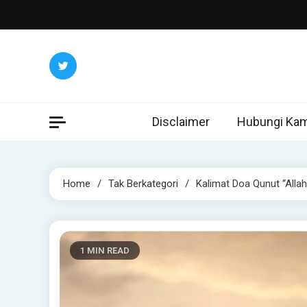
Skip
to
content
Disclaimer
Hubungi Kam
Home
Tak Berkategori
Kalimat Doa Qunut “Allah
1 MIN READ