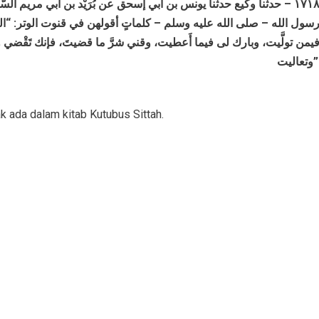
١٧١٨ – حدثنا وكيع حدثنا يونس بن أبي إسحق عن بُرَيْد بن أبي مريم الس
سول الله – صلى الله عليه وسلم – كلماتٍ أقولهن في قنوت الوتر: “ا
يمن تولَّيت، وبارك لى فيما أَعطيت، وقني شرَّ ما قضيتَ، فإنك تَقْضي ولا ي
وتعاليت”
k ada dalam kitab Kutubus Sittah.