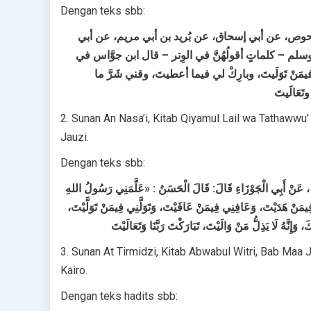
Dengan teks sbb:
 أبو الأحوص، عن أبي إسحاق، عن بُريد بن أبي مريم، عن أبي
 وسلم – كلماتٍ أقولُهُنَّ في الوِتر – قال ابن جوَّاس في
فيمَنْ تَوَلَيتَ، وبارِكْ لي فيما أعطيتَ، وقني شَرَّ ما
2. Sunan An Nasa’i, Kitab Qiyamul Lail wa Tathawwu’ fi
Jauzi.
Dengan teks sbb:
ُرَيْدٍ ، عَنْ ‌أَبِي الْجَوْزَاءِ قَالَ: قَالَ ‌الْحَسَنُ : «عَلَّمَنِي رَسُولُ اللهِ
 فِيمَنْ هَدَيْتَ، وَعَافِنِي فِيمَنْ عَافَيْتَ، وَتَوَلَّنِي فِيمَنْ تَوَلَّيْتَ
3. Sunan At Tirmidzi, Kitab Abwabul Witri, Bab Maa Jaa
Kairo.
Dengan teks hadits sbb: