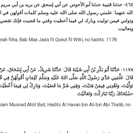
٤٦٤- حدثنا قتيبة حدثنا أبو الأحوص عن أبي إسحق عن بريد بن أبي م
لله عنهما: علمني رسول الله صلى الله عليه وسلم كلمات أقولهن في ا
تولني فيمن توليت وبارك لي فيما أعطيت وقني ما قضيت فإنك تقضي ول
تعاليت
 fiiha, Bab Maa Jaa’a fil Qunut fil Witri, no hadits. 1178.
١١٧٨- حَدَّثَنَا أَبُو بَكْرِ بْنُ أَبِي شَيْبَةَ قَالَ: حَدَّثَنَا شَرِيكٌ، عَنْ أَبِي إِسْحَاقَ، ع،
َالَ: عَلَّمَنِي جَدِّي رَسُولُ اللَّهِ صَلَّى اللهُ عَلَيْهِ وَسَلَّمَ كَلِمَاتٍ أَقُولُهُنَّ فِي قُن
تَوَلَّيْتَ، وَاهْدِنِي فِيمَنْ هَدَيْتَ، وَقِنِي شَرَّ مَا قَضَيْتَ، وَبَارِكْ لِي فِيمَا أَعْطَيْتَ، 
َانَكَ رَبَّنَا تَبَارَكْتَ وَتَعَالَيْتَ
am Musnad Ahlil Bait, Hadits Al Hasan bin Ali bin Abi Thalib, no