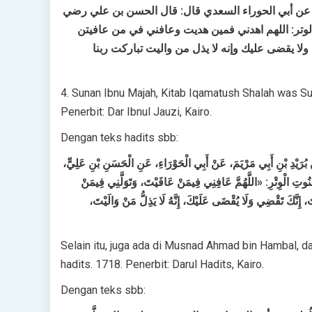
ريم عن أبي الحوراء السعدي قال: قال الحسن بن علي رضي
لوتر: اللهم اهدني فمين هديت وعافني في من عافيتن
ا يقضى عليك وإنه لا يذل من واليت تباركت ربنا
4. Sunan Ibnu Majah, Kitab Iqamatush Shalah was Sunah
Penerbit: Dar Ibnul Jauzi, Kairo.
Dengan teks hadits sbb:
َنْ بُرَيْدِ بْنِ أَبِي مَرْيَمَ، عَنْ أَبِي الْحَوْرَاءِ، عَنِ الْحَسَنِ بْنِ عَلِيٍّ
ُوتِ الْوِتْرِ: «اللَّهُمَّ عَافِنِي فِيمَنْ عَافَيْتَ، وَتَوَلَّنِي فِيمَنْ
إِنَّكَ تَقْضِي وَلَا يُقْضَى عَلَيْكَ، إِنَّهُ لَا يَذِلُّ مَنْ وَالَيْتَ
Selain itu, juga ada di Musnad Ahmad bin Hambal, dal
hadits. 1718. Penerbit: Darul Hadits, Kairo.
Dengan teks sbb: