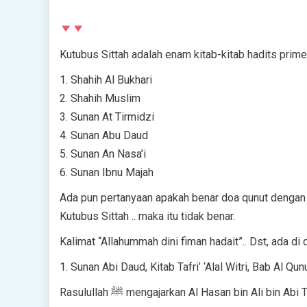
Kutubus Sittah adalah enam kitab-kitab hadits prime
1. Shahih Al Bukhari
2. Shahih Muslim
3. Sunan At Tirmidzi
4. Sunan Abu Daud
5. Sunan An Nasa’i
6. Sunan Ibnu Majah
Ada pun pertanyaan apakah benar doa qunut dengan l
Kutubus Sittah .. maka itu tidak benar.
Kalimat “Allahummah dini fiman hadait”.. Dst, ada di
1. Sunan Abi Daud, Kitab Tafri’ ‘Alal Witri, Bab Al Qunu
Rasulullah ﷺ mengajarkan Al Hasan bin Ali b