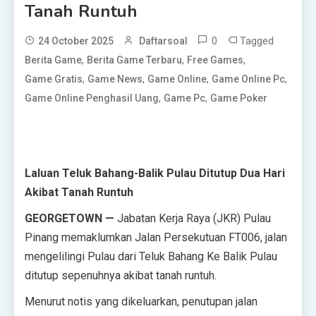
Tanah Runtuh
0
Tagged
24 October 2025
Daftarsoal
,
,
,
Berita Game
Berita Game Terbaru
Free Games
,
,
,
,
Game Gratis
Game News
Game Online
Game Online Pc
,
,
Game Online Penghasil Uang
Game Pc
Game Poker
Laluan Teluk Bahang-Balik Pulau Ditutup Dua Hari
Akibat Tanah Runtuh
GEORGETOWN —
Jabatan Kerja Raya (JKR) Pulau
Pinang memaklumkan Jalan Persekutuan FT006, jalan
mengelilingi Pulau dari Teluk Bahang Ke Balik Pulau
ditutup sepenuhnya akibat tanah runtuh.
Menurut notis yang dikeluarkan, penutupan jalan