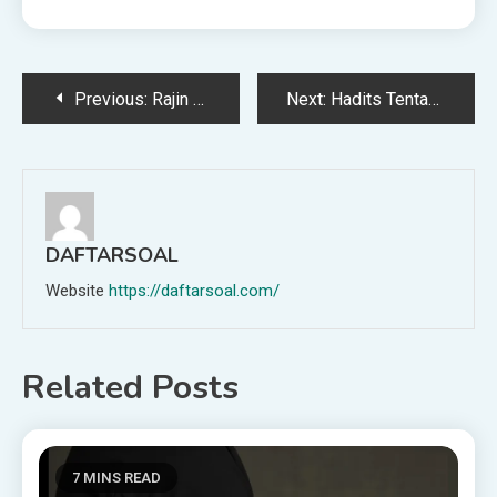
Post
Previous:
Rajin Puasa Agar Cucu Sukses Dunia
Next:
Hadits Tentang Sifat Islam: Mudah
navigation
DAFTARSOAL
Website
https://daftarsoal.com/
Related Posts
7 MINS READ