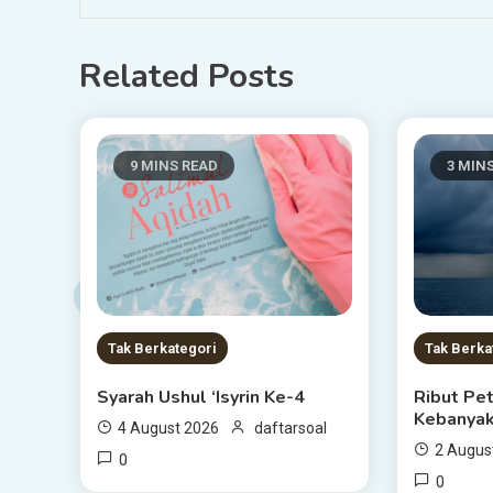
Related Posts
9 MINS READ
3 MIN
Tak Berkategori
Tak Berka
Syarah Ushul ‘Isyrin Ke-4
Ribut Pet
Kebanyak
4 August 2026
daftarsoal
2 Augus
0
0