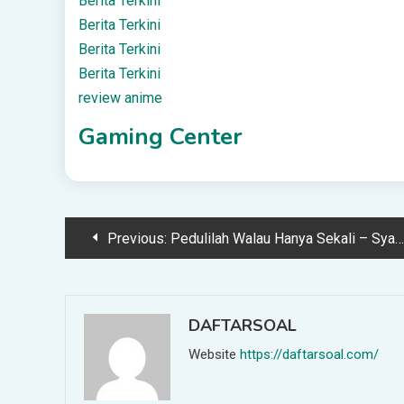
Berita Terkini
Berita Terkini
Berita Terkini
Berita Terkini
review anime
Gaming Center
Post
Previous:
Pedulilah Walau Hanya Sekali – Syariah Online DepokSyariah Online Depok
navigation
DAFTARSOAL
Website
https://daftarsoal.com/