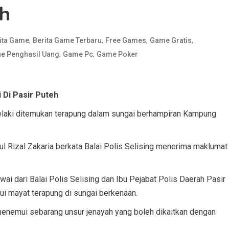
eh
,
,
,
,
ita Game
Berita Game Terbaru
Free Games
Game Gratis
,
,
e Penghasil Uang
Game Pc
Game Poker
 Di Pasir Puteh
laki ditemukan terapung dalam sungai berhampiran Kampung
l Rizal Zakaria berkata Balai Polis Selising menerima maklumat
ai dari Balai Polis Selising dan Ibu Pejabat Polis Daerah Pasir
i mayat terapung di sungai berkenaan.
 menemui sebarang unsur jenayah yang boleh dikaitkan dengan