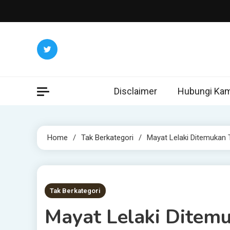
Skip
to
content
Disclaimer
Hubungi Kam
Home
Tak Berkategori
Mayat Lelaki Ditemukan 
1 MIN READ
Tak Berkategori
Mayat Lelaki Ditem