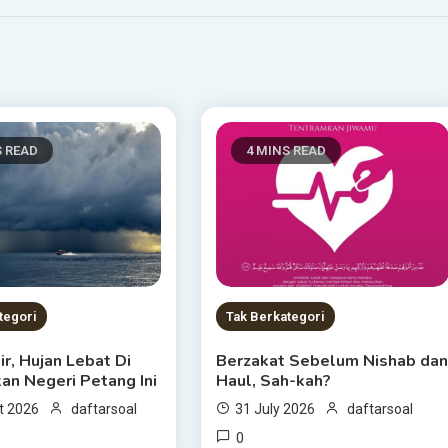
S READ
4 MINS READ
tegori
Tak Berkategori
ir, Hujan Lebat Di
Berzakat Sebelum Nishab da
an Negeri Petang Ini
Haul, Sah-kah?
t 2026
daftarsoal
31 July 2026
daftarsoal
0