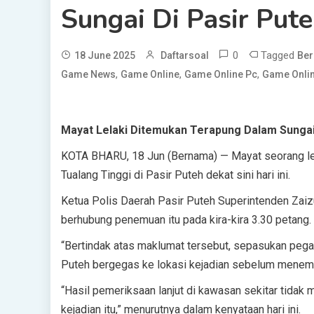
Sungai Di Pasir Put
0
Tagged
18 June 2025
Daftarsoal
Ber
,
,
,
Game News
Game Online
Game Online Pc
Game Onlin
Mayat Lelaki Ditemukan Terapung Dalam Sungai
KOTA BHARU, 18 Jun (Bernama) — Mayat seorang le
Tualang Tinggi di Pasir Puteh dekat sini hari ini.
Ketua Polis Daerah Pasir Puteh Superintenden Zaizu
berhubung penemuan itu pada kira-kira 3.30 petang.
“Bertindak atas maklumat tersebut, sepasukan pegaw
Puteh bergegas ke lokasi kejadian sebelum menemu
“Hasil pemeriksaan lanjut di kawasan sekitar tidak
kejadian itu,” menurutnya dalam kenyataan hari ini.