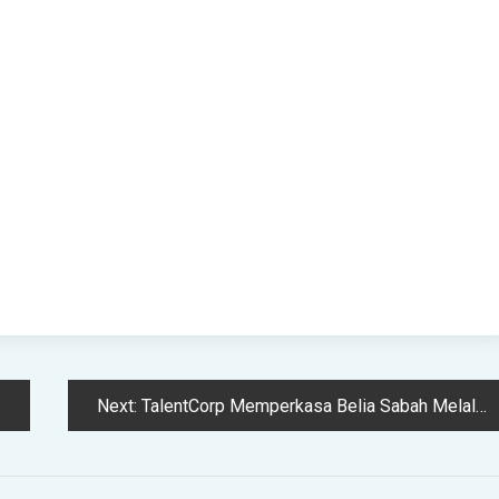
Next:
TalentCorp Memperkasa Belia Sabah Melalui Yes! Rock The School Mega 2025