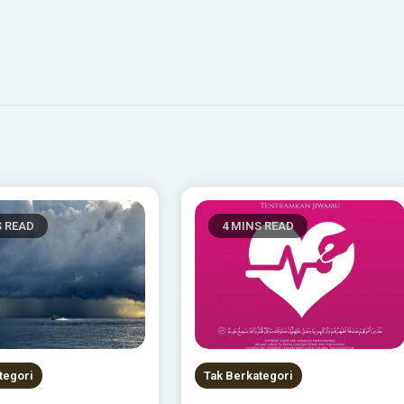
S READ
4 MINS READ
tegori
Tak Berkategori