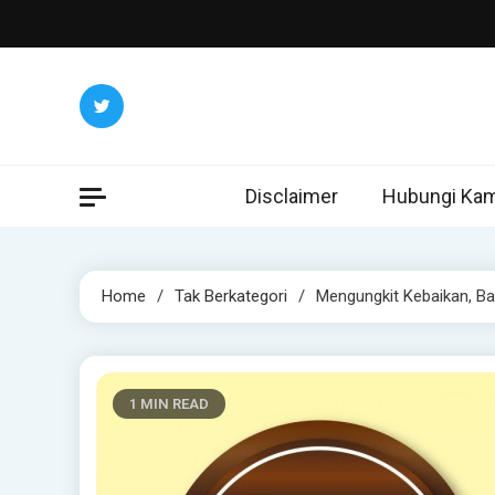
Skip
to
content
Disclaimer
Hubungi Kam
Home
Tak Berkategori
Mengungkit Kebaikan, Ba
1 MIN READ