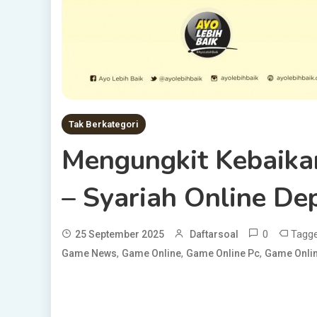
Tak Berkategori
Mengungkit Kebaika
– Syariah Online De
0
Tagg
25 September 2025
Daftarsoal
,
,
,
Game News
Game Online
Game Online Pc
Game Onlin