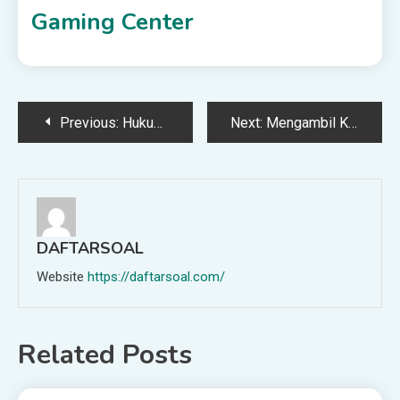
Gaming Center
Post
Previous:
Hukum Pemanfaatan Alkohol Untuk Keperluan Selain Khamr
Next:
Mengambil Kembali Uang Pendaftaran Haji Karena Kebutuhan
navigation
DAFTARSOAL
Website
https://daftarsoal.com/
Related Posts