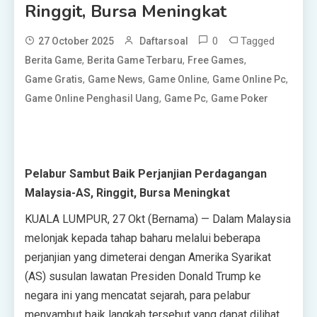
Ringgit, Bursa Meningkat
0
Tagged
27 October 2025
Daftarsoal
,
,
,
Berita Game
Berita Game Terbaru
Free Games
,
,
,
,
Game Gratis
Game News
Game Online
Game Online Pc
,
,
Game Online Penghasil Uang
Game Pc
Game Poker
Pelabur Sambut Baik Perjanjian Perdagangan
Malaysia-AS, Ringgit, Bursa Meningkat
KUALA LUMPUR, 27 Okt (Bernama) — Dalam Malaysia
melonjak kepada tahap baharu melalui beberapa
perjanjian yang dimeterai dengan Amerika Syarikat
(AS) susulan lawatan Presiden Donald Trump ke
negara ini yang mencatat sejarah, para pelabur
menyambut baik langkah tersebut yang dapat dilihat