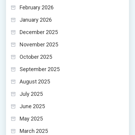
February 2026
January 2026
December 2025
November 2025
October 2025
September 2025
August 2025
July 2025
June 2025
May 2025
March 2025