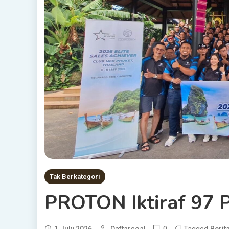
Tak Berkategori
PROTON Iktiraf 97 P
0
Tagged
1 July 2026
Daftarsoal
Berit