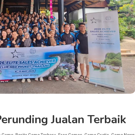
erunding Jualan Terbaik
,
,
,
,
a Game
Berita Game Terbaru
Free Games
Game Gratis
Game News