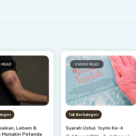
S READ
9 MINS READ
tegori
Tak Berkategori
baikan, Lebam &
Syarah Ushul ‘Isyrin Ke-4
n Mungkin Petanda