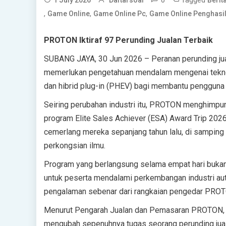
,
,
,
Game Online
Game Online Pc
Game Online Penghasi
PROTON Iktiraf 97 Perunding Jualan Terbaik
SUBANG JAYA, 30 Jun 2026 – Peranan perunding juala
memerlukan pengetahuan mendalam mengenai teknolo
dan hibrid plug-in (PHEV) bagi membantu pengguna 
Seiring perubahan industri itu, PROTON menghimpunk
program Elite Sales Achiever (ESA) Award Trip 2026
cemerlang mereka sepanjang tahun lalu, di samping
perkongsian ilmu.
Program yang berlangsung selama empat hari bukan 
untuk peserta mendalami perkembangan industri a
pengalaman sebenar dari rangkaian pengedar PROTO
Menurut Pengarah Jualan dan Pemasaran PROTON, O
mengubah sepenuhnya tugas seorang perunding jual