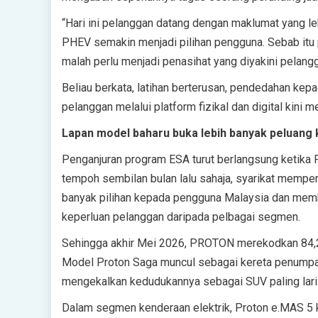
“Hari ini pelanggan datang dengan maklumat yang le
PHEV semakin menjadi pilihan pengguna. Sebab itu 
malah perlu menjadi penasihat yang diyakini pelangg
Beliau berkata, latihan berterusan, pendedahan kep
pelanggan melalui platform fizikal dan digital kini m
Lapan model baharu buka lebih banyak peluang 
Penganjuran program ESA turut berlangsung ketika
tempoh sembilan bulan lalu sahaja, syarikat mempe
banyak pilihan kepada pengguna Malaysia dan memb
keperluan pelanggan daripada pelbagai segmen.
Sehingga akhir Mei 2026, PROTON merekodkan 84,29
Model Proton Saga muncul sebagai kereta penumpang
mengekalkan kedudukannya sebagai SUV paling laris 
Dalam segmen kenderaan elektrik, Proton e.MAS 5 k