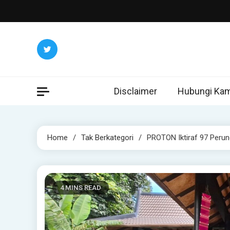
Skip
to
content
Disclaimer
Hubungi Kam
Home
Tak Berkategori
PROTON Iktiraf 97 Perun
4 MINS READ