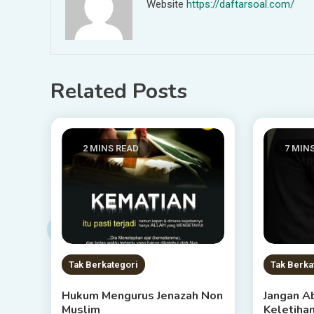
Website
https://daftarsoal.com/
Related Posts
2 MINS READ
7 MIN
Tak Berkategori
Tak Berka
Hukum Mengurus Jenazah Non
Jangan A
Muslim
Keletiha