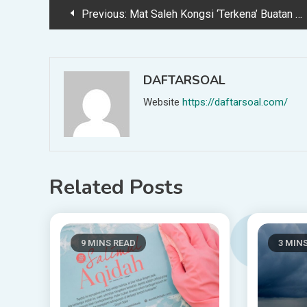
Post
Previous:
Mat Saleh Kongsi ‘Terkena’ Buatan Malaysia
navigation
DAFTARSOAL
Website
https://daftarsoal.com/
Related Posts
9 MINS READ
3 MIN