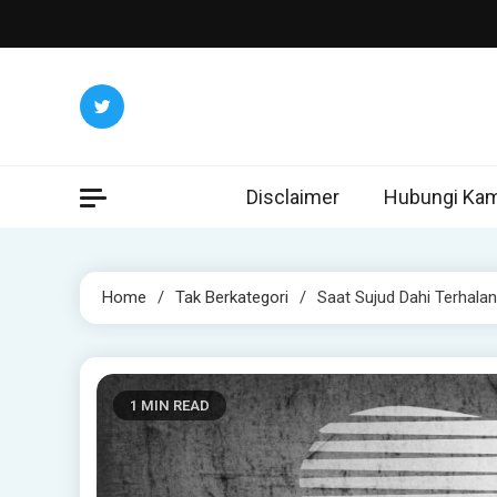
Skip
to
content
Disclaimer
Hubungi Kam
Home
Tak Berkategori
Saat Sujud Dahi Terhala
1 MIN READ