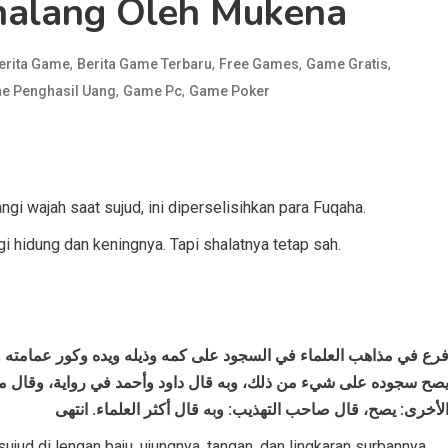
rhalang Oleh Mukena
,
,
,
,
erita Game
Berita Game Terbaru
Free Games
Game Gratis
,
,
e Penghasil Uang
Game Pc
Game Poker
 wajah saat sujud, ini diperselisihkan para Fuqaha.
 hidung dan keningnya. Tapi shalatnya tetap sah.
رع في مذاهب العلماء في السجود على كمه وذيله ويده وكور عمامته وغير
صح سجوده على شيء من ذلك، وبه قال داود وأحمد في رواية، وقال مال
لأخرى: يصح، قال صاحب التهذيب: وبه قال أكثر العلماء. انتهى
jud di lengan baju, ujungnya, tangan, dan lingkaran surbannya