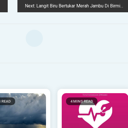
Next:
Langit Biru Bertukar Merah Jambu Di Birmingham
S READ
4 MINS READ