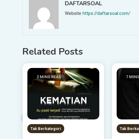
DAFTARSOAL
Website
https://daftarsoal.com/
Related Posts
2 MINS READ
7 MIN
Tak Berkategori
Tak Berka