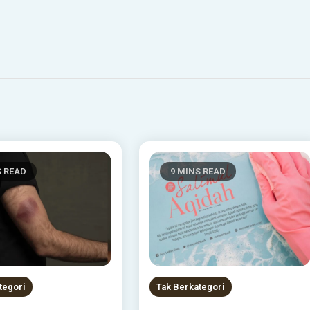
S READ
9 MINS READ
tegori
Tak Berkategori