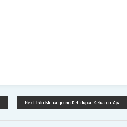
Next:
Istri Menanggung Kehidupan Keluarga, Apakah Suami Berutang Kepada Istri?