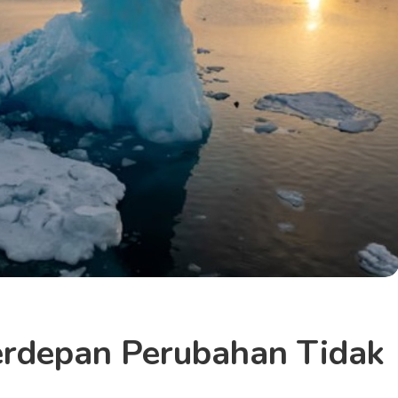
Berdepan Perubahan Tidak