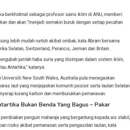
ika berkhidmat sebagai profesor sains iklim di ANU, memberi
ikan dan akan “menjadi semakin buruk dengan setiap pecahan
erapung lebih mudah runtuh akibat ombak, kata Abram bersama
rika Selatan, Switzerland, Perancis, Jerman dan Britain.
a mengubah jumlah haba suria yang disimpan dalam sistem iklim,
au Antartika,” katanya.
 Universiti New South Wales, Australia pula menegaskan
as laut yang menjejaskan komuniti pesisir serta lautan Selatan
menyerap kurang karbon dan memburukkan pemanasan.
tartika Bukan Benda Yang Bagus – Pakar
at pembiakan penguin maharaja yang bergantung kepada ais stabil,
depan risiko akibat pemanasan serta pengasidan lautan, kata