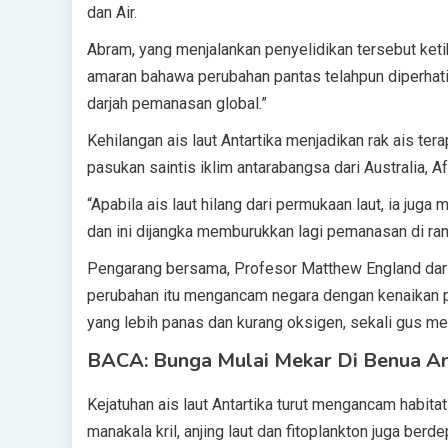
dan Air.
Abram, yang menjalankan penyelidikan tersebut ket
amaran bahawa perubahan pantas telahpun diperhat
darjah pemanasan global.”
Kehilangan ais laut Antartika menjadikan rak ais t
pasukan saintis iklim antarabangsa dari Australia, Af
“Apabila ais laut hilang dari permukaan laut, ia jug
dan ini dijangka memburukkan lagi pemanasan di rant
Pengarang bersama, Profesor Matthew England dari
perubahan itu mengancam negara dengan kenaikan par
yang lebih panas dan kurang oksigen, sekali gus 
BACA: Bunga Mulai Mekar Di Benua An
Kejatuhan ais laut Antartika turut mengancam habit
manakala kril, anjing laut dan fitoplankton juga ber