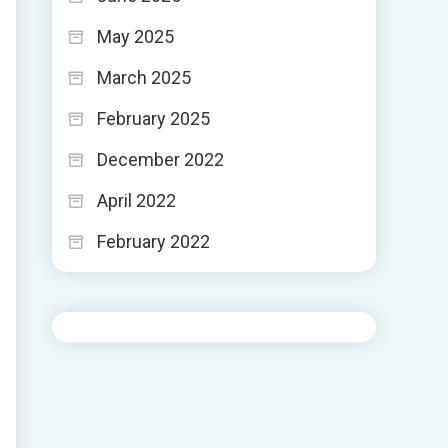
May 2025
March 2025
February 2025
December 2022
April 2022
February 2022