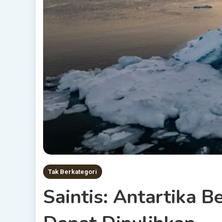
Tak Berkategori
Saintis: Antartika 