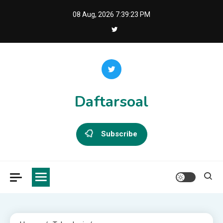
Skip
08 Aug, 2026
7:39:23 PM
to
content
Daftarsoal
Subscribe