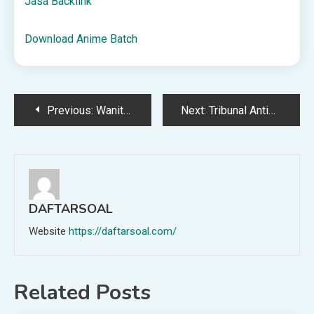
Jasa Backlink
Download Anime Batch
Post
Previous:
Wanita Ditahan Disyaki Tikam Suami Selepas Berlaku Pertengkaran
Next:
Tribunal Antibuli Pertama Di Dunia Bukti Kerajaan MADANI Serius Tangani Buli- Azalina
navigation
DAFTARSOAL
Website
https://daftarsoal.com/
Related Posts