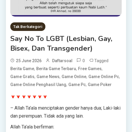
Tak Berkategori
Say No To LGBT (Lesbian, Gay,
Bisex, Dan Transgender)
0
Tagged
25 June 2026
Daftarsoal
,
,
,
Berita Game
Berita Game Terbaru
Free Games
,
,
,
,
Game Gratis
Game News
Game Online
Game Online Pc
,
,
Game Online Penghasil Uang
Game Pc
Game Poker
– Allah Ta’ala menciptakan gender hanya dua; Laki-laki
dan perempuan. Tidak ada yang lain.
Allah Ta’ala berfirman: