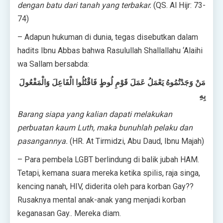
dengan batu dari tanah yang terbakar.
(QS. Al Hijr: 73-
74)
– Adapun hukuman di dunia, tegas disebutkan dalam
hadits Ibnu Abbas bahwa Rasulullah Shallallahu ‘Alaihi
wa Sallam bersabda:
مَنْ وَجَدْتُمُوهُ يَعْمَلُ عَمَلَ قَوْمِ لُوطٍ فَاقْتُلُوا الْفَاعِلَ وَالْمَفْعُولَ
بِهِ
Barang siapa yang kalian dapati melakukan
perbuatan kaum Luth, maka bunuhlah pelaku dan
pasangannya.
(HR. At Tirmidzi, Abu Daud, Ibnu Majah)
– Para pembela LGBT berlindung di balik jubah HAM.
Tetapi, kemana suara mereka ketika spilis, raja singa,
kencing nanah, HIV, diderita oleh para korban Gay??
Rusaknya mental anak-anak yang menjadi korban
keganasan Gay.. Mereka diam.