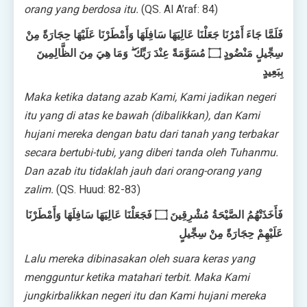
orang yang berdosa itu.
(QS. Al A’raf: 84)
فَلَمَّا جَاءَ أَمْرُنَا جَعَلْنَا عَالِيَهَا سَافِلَهَا وَأَمْطَرْنَا عَلَيْهَا حِجَارَةً مِنْ
سِجِّيلٍ مَنْضُودٍ ۝ مُسَوَّمَةً عِنْدَ رَبِّكَ ۖ وَمَا هِيَ مِنَ الظَّالِمِينَ
بِبَعِيدٍ
Maka ketika datang azab Kami, Kami jadikan negeri
itu yang di atas ke bawah (dibalikkan), dan Kami
hujani mereka dengan batu dari tanah yang terbakar
secara bertubi-tubi, yang diberi tanda oleh Tuhanmu.
Dan azab itu tidaklah jauh dari orang-orang yang
zalim.
(QS. Huud: 82-83)
فَأَخَذَتْهُمُ الصَّيْحَةُ مُشْرِقِينَ ۝ فَجَعَلْنَا عَالِيَهَا سَافِلَهَا وَأَمْطَرْنَا
عَلَيْهِمْ حِجَارَةً مِنْ سِجِّيلٍ
Lalu mereka dibinasakan oleh suara keras yang
mengguntur ketika matahari terbit. Maka Kami
jungkirbalikkan negeri itu dan Kami hujani mereka