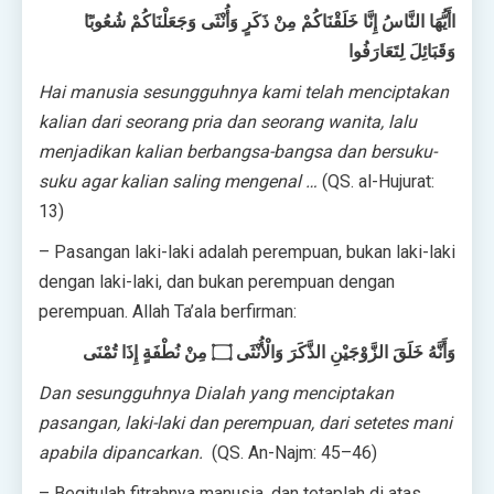
وَقَبَائِلَ لِتَعَارَفُوا
Hai manusia sesungguhnya kami telah menciptakan
kalian dari seorang pria dan seorang wanita, lalu
menjadikan kalian berbangsa-bangsa dan bersuku-
suku agar kalian saling mengenal …
(QS. al-Hujurat:
13)
– Pasangan laki-laki adalah perempuan, bukan laki-laki
dengan laki-laki, dan bukan perempuan dengan
perempuan. Allah Ta’ala berfirman:
وَأَنَّهُ خَلَقَ الزَّوْجَيْنِ الذَّكَرَ وَالْأُنْثَى ۝ مِنْ نُطْفَةٍ إِذَا تُمْنَى
Dan sesungguhnya Dialah yang menciptakan
pasangan, laki-laki dan perempuan, dari setetes mani
apabila dipancarkan.
(QS. An-Najm: 45–46)
– Begitulah fitrahnya manusia, dan tetaplah di atas