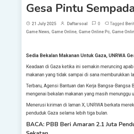
Gesa Pintu Sempada
0
Tagged
21 July 2025
Daftarsoal
Ber
,
,
,
Game News
Game Online
Game Online Pc
Game Onlin
Sedia Bekalan Makanan Untuk Gaza, UNRWA Ge
Keadaan di Gaza ketika ini semakin meruncing apabi
makanan yang tidak sampai di sana memburukkan la
Terbaru, Agensi Bantuan dan Kerja Bangsa-Bangsa B
mengenai bekalan makanan yang masih menunggu unt
Menerusi kiriman di laman X, UNRWA berkata mere
penduduk Gaza selama lebih tiga bulan.
BACA: PBB Beri Amaran 2.1 Juta Pend
Sekatan