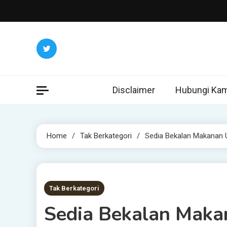
Skip
to
content
Disclaimer
Hubungi Kam
Home
Tak Berkategori
Sedia Bekalan Makanan
2 MINS READ
Tak Berkategori
Sedia Bekalan Mak