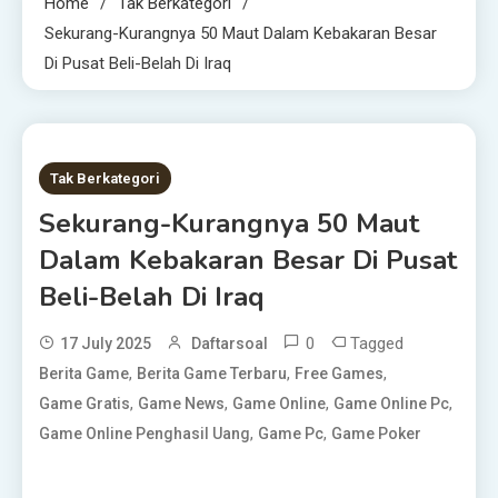
Home
Tak Berkategori
Sekurang-Kurangnya 50 Maut Dalam Kebakaran Besar
Di Pusat Beli-Belah Di Iraq
1 MIN READ
Tak Berkategori
Sekurang-Kurangnya 50 Maut
Dalam Kebakaran Besar Di Pusat
Beli-Belah Di Iraq
0
Tagged
17 July 2025
Daftarsoal
,
,
,
Berita Game
Berita Game Terbaru
Free Games
,
,
,
,
Game Gratis
Game News
Game Online
Game Online Pc
,
,
Game Online Penghasil Uang
Game Pc
Game Poker