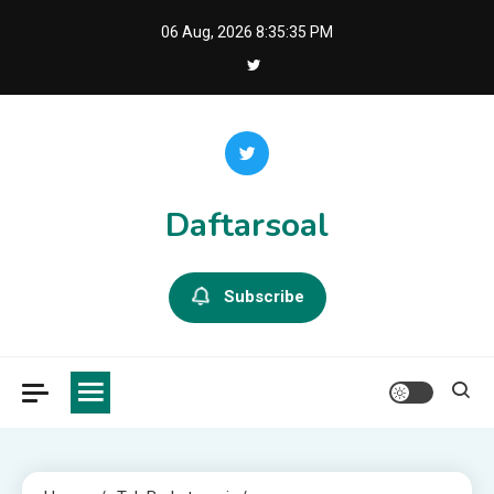
Skip
06 Aug, 2026
8:35:36 PM
to
content
Daftarsoal
Subscribe