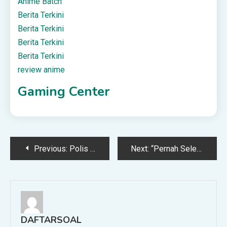
Anime Batch
Berita Terkini
Berita Terkini
Berita Terkini
Berita Terkini
review anime
Gaming Center
Post
Previous:
Polis Terima Permohonan Perhimpunan Aman Solidariti Zara Qairina
Next:
“Pernah Selembut Ini Dulu,” Kongsi Detik Jumpa Isteri, Komen Netizen Buat Terhibur
navigation
DAFTARSOAL