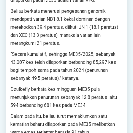
dilaporkan pada ME35 adalah varian XFG.
Beliau berkata menerusi pengesanan genomik
mendapati varian NB1.8.1 kekal dominan dengan
merekodkan 39.4 peratus, diikuti JN.1 (18.1 peratus)
dan XEC (13.3 peratus), manakala varian lain
merangkumi 21 peratus.
“Secara kumulatif, sehingga ME35/2025, sebanyak
43,087 kes telah dilaporkan berbanding 85,297 kes
bagi tempoh sama pada tahun 2024 (penurunan
sebanyak 49.5 peratus),” katanya.
Dzulkefly berkata kes mingguan ME35 pula
menunjukkan penurunan sebanyak 12.8 peratus iaitu
594 berbanding 681 kes pada ME34.
Dalam pada itu, beliau turut memaklumkan satu
kematian baharu dilaporkan pada ME35 melibatkan
warga emas terlantar berusia 91 tahun.