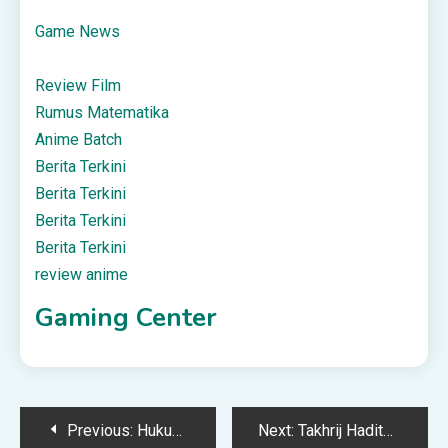
Game News
Review Film
Rumus Matematika
Anime Batch
Berita Terkini
Berita Terkini
Berita Terkini
Berita Terkini
review anime
Gaming Center
Post
Previous:
Hukum Trading Saham – Syariah Online DepokSyariah Online Depok
Next:
Takhrij Hadits “Aku Tinggalkan Dua Hal: Kitabullah dan Sunnah Nabi”