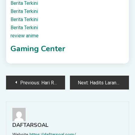
Berita Terkini
Berita Terkini
Berita Terkini
Berita Terkini
review anime
Gaming Center
Post
Previous:
Hari Raya Bertepatan dengan Hari Jum’at
Next:
Hadits Larangan Memasukkan Anak ke Pesantren?
navigation
DAFTARSOAL
Website
https://daftarsoal.com/