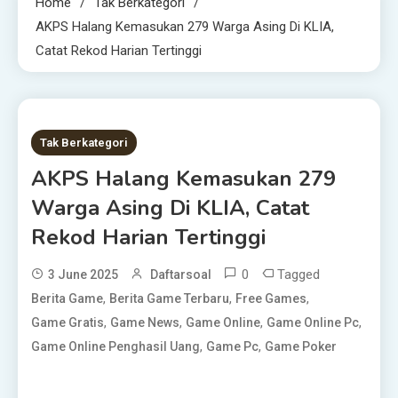
Home
Tak Berkategori
AKPS Halang Kemasukan 279 Warga Asing Di KLIA,
Catat Rekod Harian Tertinggi
1 MIN READ
Tak Berkategori
AKPS Halang Kemasukan 279
Warga Asing Di KLIA, Catat
Rekod Harian Tertinggi
0
Tagged
3 June 2025
Daftarsoal
,
,
,
Berita Game
Berita Game Terbaru
Free Games
,
,
,
,
Game Gratis
Game News
Game Online
Game Online Pc
,
,
Game Online Penghasil Uang
Game Pc
Game Poker