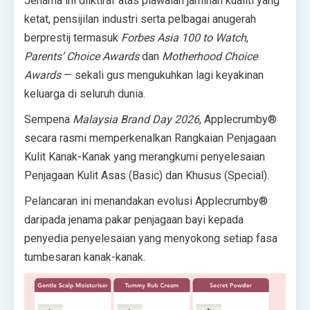
Jenama ini diiktiraf atas piawaian jaminan kualiti yang
ketat, pensijilan industri serta pelbagai anugerah
berprestij termasuk
Forbes Asia 100 to Watch
,
Parents’ Choice Awards
dan
Motherhood Choice
Awards
— sekali gus mengukuhkan lagi keyakinan
keluarga di seluruh dunia.
Sempena
Malaysia Brand Day 2026
, Applecrumby
®
secara rasmi memperkenalkan Rangkaian Penjagaan
Kulit Kanak-Kanak yang merangkumi penyelesaian
Penjagaan Kulit Asas (Basic) dan Khusus (Special).
Pelancaran ini menandakan evolusi Applecrumby
®
daripada jenama pakar penjagaan bayi kepada
penyedia penyelesaian yang menyokong setiap fasa
tumbesaran kanak-kanak.