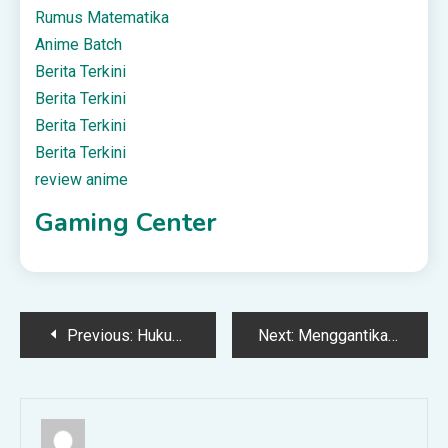
Rumus Matematika
Anime Batch
Berita Terkini
Berita Terkini
Berita Terkini
Berita Terkini
review anime
Gaming Center
Post
Previous:
Hukum Memajang Foto – Syariah Online DepokSyariah Online Depok
Next:
Menggantikan Istri Berpuasa – Syariah Online DepokSyariah Online Depok
navigation