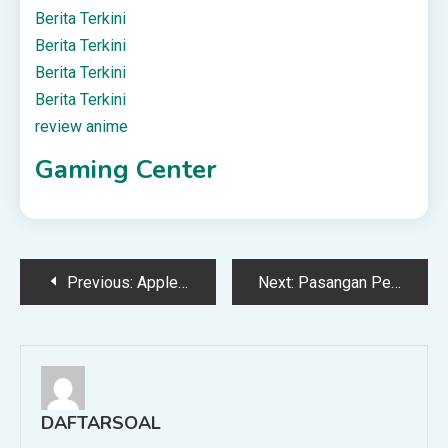
Berita Terkini
Berita Terkini
Berita Terkini
Berita Terkini
review anime
Gaming Center
Post
Previous:
Applecrumby® Perkenal Rangkaian Penjagaan Kulit Kanak-Kanak Di Malaysia Brand Day 2026
Next:
Pasangan Pengantin Tular Dapat Hadiah Istimewa Dari Sultan & Tengku Ampuan Pahang
navigation
DAFTARSOAL