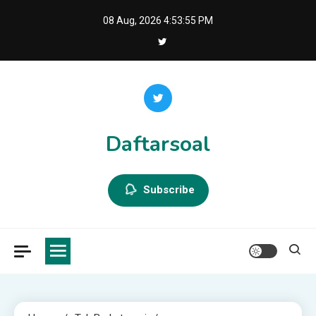
Skip
08 Aug, 2026
4:53:56 PM
to
content
Daftarsoal
Subscribe