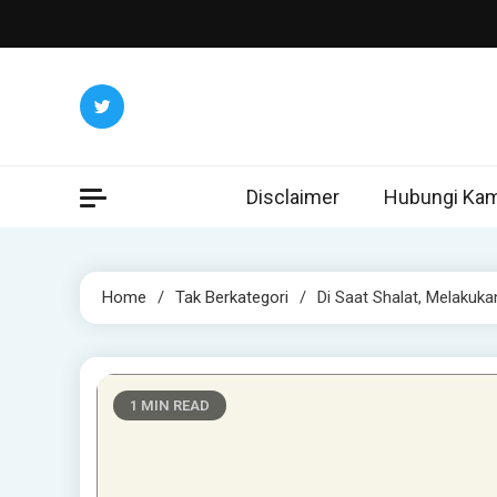
Skip
to
content
Disclaimer
Hubungi Kam
Home
Tak Berkategori
Di Saat Shalat, Melakuka
1 MIN READ