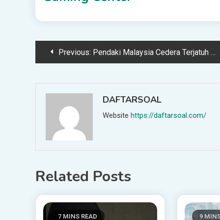
Post
Previous:
Pendaki Malaysia Cedera Terjatuh Di Gunung Rinjani
navigation
DAFTARSOAL
Website
https://daftarsoal.com/
Related Posts
7 MINS READ
9 MIN