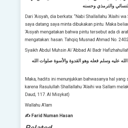
النسائي والترمذي وحسنه
Dari ‘Aisyah, dia berkata: “Nabi Shallallahu ‘Alaihi w
saya datang saya minta dibukakan pintu. Maka belia
‘Aisyah mengatakan bahwa pintu tersebut ada di arah
mengatakan: hasan. Tahqiq Musnad Ahmad No. 240
Syaikh Abdul Muhsin Al ‘Abbad Al Badr Hafizhahulla
لله عليه وسلم فعله وهو القدوة والأسوة صلوات الله
Maka, hadits ini menunjukkan bahwasanya hal yang se
karena Rasulullah Shallallahu ‘Alaihi wa Sallam mel
Daud, 117. Al Misykat)
Wallahu A’lam
✍ Farid Numan Hasan
Related