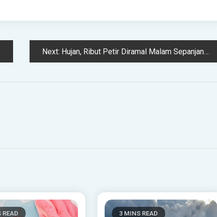
Next:
Hujan, Ribut Petir Diramal Malam Sepanjang Minggu Ini – METMalaysia Terengganu
S READ
3 MINS READ