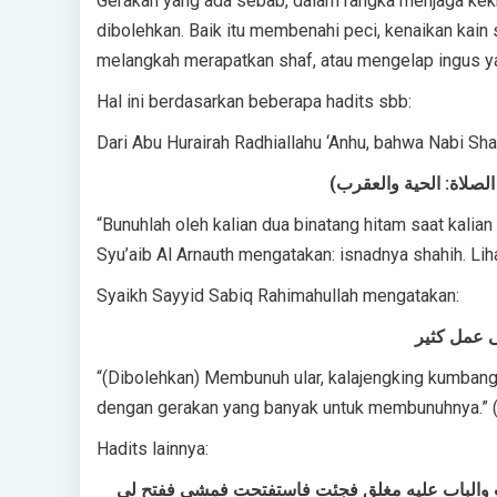
Gerakan yang ada sebab, dalam rangka menjaga kek
dibolehkan. Baik itu membenahi peci, kenaikan kain
melangkah merapatkan shaf, atau mengelap ingus ya
Hal ini berdasarkan beberapa hadits sbb:
Dari Abu Hurairah Radhiallahu ‘Anhu, bahwa Nabi Shal
“Bunuhlah oleh kalian dua binatang hitam saat kalian
Syu’aib Al Arnauth mengatakan: isnadnya shahih. L
Syaikh Sayyid Sabiq Rahimahullah mengatakan:
ى عمل كثير
“(Dibolehkan) Membunuh ular, kalajengking kumban
dengan gerakan yang banyak untuk membunuhnya.” (
Hadits lainnya:
ت والباب عليه مغلق فجئت فاستفتحت فمشى ففتح لي