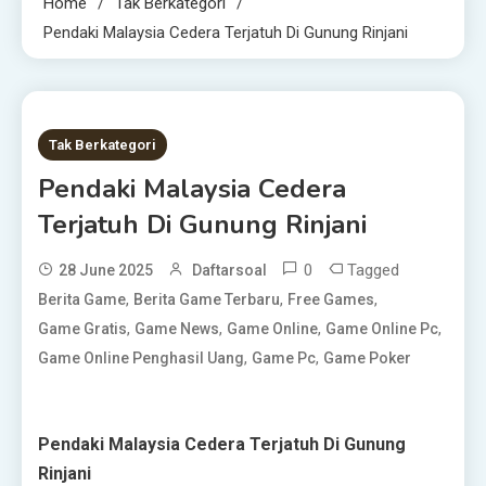
Home
Tak Berkategori
Pendaki Malaysia Cedera Terjatuh Di Gunung Rinjani
1 MIN READ
Tak Berkategori
Pendaki Malaysia Cedera
Terjatuh Di Gunung Rinjani
0
Tagged
28 June 2025
Daftarsoal
,
,
,
Berita Game
Berita Game Terbaru
Free Games
,
,
,
,
Game Gratis
Game News
Game Online
Game Online Pc
,
,
Game Online Penghasil Uang
Game Pc
Game Poker
Pendaki Malaysia Cedera Terjatuh Di Gunung
Rinjani