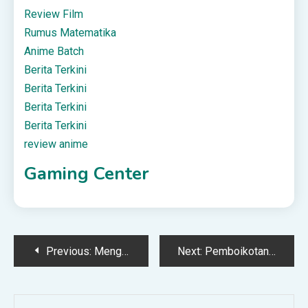
Review Film
Rumus Matematika
Anime Batch
Berita Terkini
Berita Terkini
Berita Terkini
Berita Terkini
review anime
Gaming Center
Post
Previous:
Mengeraskan Zikir Saat Mengiringi Jenazah
Next:
Pemboikotan di Jaman Nabi – Syariah Online DepokSyariah Online Depok
navigation