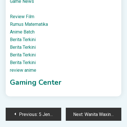
Game News
Review Film
Rumus Matematika
Anime Batch
Berita Terkini
Berita Terkini
Berita Terkini
Berita Terkini
review anime
Gaming Center
Post
Previous:
5 Jenis Makanan Yang Boleh Rosakkan Memori Otak
Next:
Wanita Waxing di Klinik Kecantikan
navigation