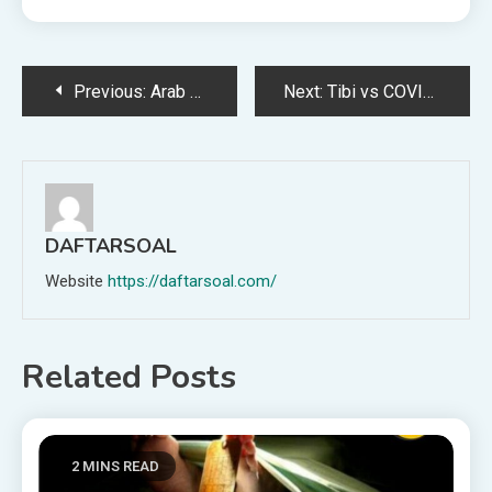
Post
Previous:
Arab Saudi Tetapkan Bayaran Dam Sebagai Pra-Syarat Visa Haji 2026
Next:
Tibi vs COVID-19: Persamaan & Perbezaan Yang Perlu Anda Tahu
navigation
DAFTARSOAL
Website
https://daftarsoal.com/
Related Posts
2 MINS READ