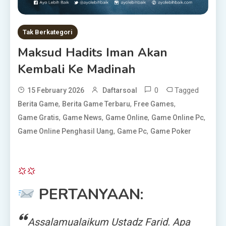
Tak Berkategori
Maksud Hadits Iman Akan
Kembali Ke Madinah
0
Tagged
15 February 2026
Daftarsoal
,
,
,
Berita Game
Berita Game Terbaru
Free Games
,
,
,
,
Game Gratis
Game News
Game Online
Game Online Pc
,
,
Game Online Penghasil Uang
Game Pc
Game Poker
PERTANYAAN:
Assalamualaikum Ustadz Farid. Apa