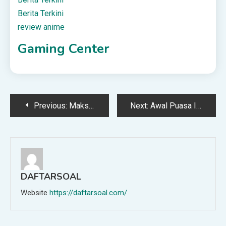
Berita Terkini
review anime
Gaming Center
Post
Previous:
Maksud Hadits Iman Akan Kembali ke Madinah
Next:
Awal Puasa Ikut Pemerintah, Lebaran Ikut Muhammadiyah, Bolehkah?
navigation
DAFTARSOAL
Website
https://daftarsoal.com/