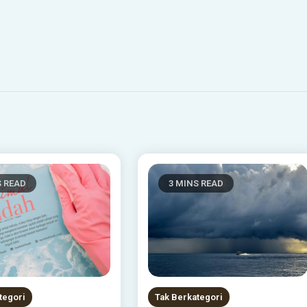
S READ
3 MINS READ
tegori
Tak Berkategori