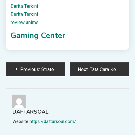
Berita Terkini
Berita Terkini
review anime
Gaming Center
Post
Previous:
Strategi isi pulsa Telkomsel untuk pelanggan corporate
Next:
Tata Cara Kencing Sambil Jongkok
navigation
DAFTARSOAL
Website
https://daftarsoal.com/