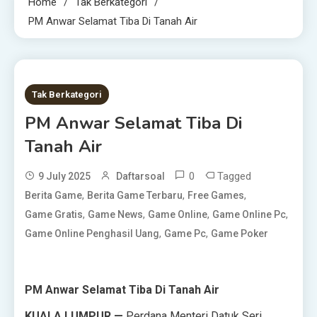
Home
Tak Berkategori
PM Anwar Selamat Tiba Di Tanah Air
1 MIN READ
Tak Berkategori
PM Anwar Selamat Tiba Di
Tanah Air
0
Tagged
9 July 2025
Daftarsoal
,
,
,
Berita Game
Berita Game Terbaru
Free Games
,
,
,
,
Game Gratis
Game News
Game Online
Game Online Pc
,
,
Game Online Penghasil Uang
Game Pc
Game Poker
PM Anwar Selamat Tiba Di Tanah Air
KUALA LUMPUR —
Perdana Menteri Datuk Seri