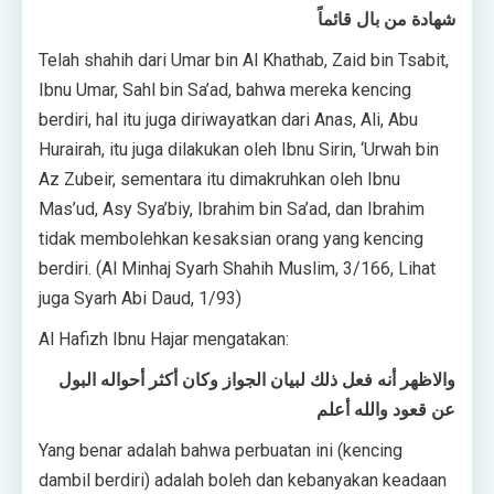
شهادة من بال قائماً
Telah shahih dari Umar bin Al Khathab, Zaid bin Tsabit,
Ibnu Umar, Sahl bin Sa’ad, bahwa mereka kencing
berdiri, hal itu juga diriwayatkan dari Anas, Ali, Abu
Hurairah, itu juga dilakukan oleh Ibnu Sirin, ‘Urwah bin
Az Zubeir, sementara itu dimakruhkan oleh Ibnu
Mas’ud, Asy Sya’biy, Ibrahim bin Sa’ad, dan Ibrahim
tidak membolehkan kesaksian orang yang kencing
berdiri. (Al Minhaj Syarh Shahih Muslim, 3/166, Lihat
juga Syarh Abi Daud, 1/93)
Al Hafizh Ibnu Hajar mengatakan:
والاظهر أنه فعل ذلك لبيان الجواز وكان أكثر أحواله البول
عن قعود والله أعلم
Yang benar adalah bahwa perbuatan ini (kencing
dambil berdiri) adalah boleh dan kebanyakan keadaan