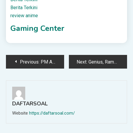
Berita Terkini
review anime
Gaming Center
Post
Previous:
PM Anwar Selamat Tiba Di Tanah Air
Next:
Genius, Ramai Kagum Dua Ahli SOG Boleh Jawab Soalan Susah
navigation
DAFTARSOAL
Website
https://daftarsoal.com/