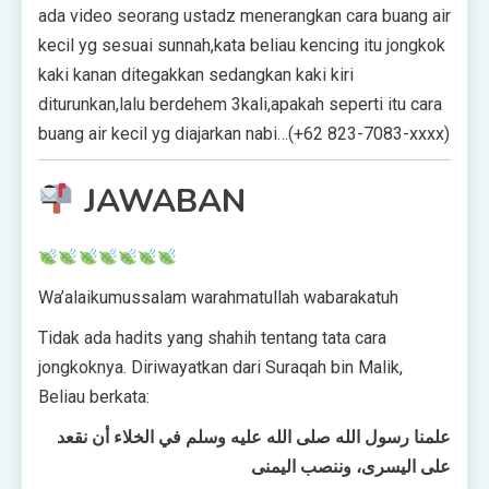
ada video seorang ustadz menerangkan cara buang air
kecil yg sesuai sunnah,kata beliau kencing itu jongkok
kaki kanan ditegakkan sedangkan kaki kiri
diturunkan,lalu berdehem 3kali,apakah seperti itu cara
buang air kecil yg diajarkan nabi…(+62 823-7083-xxxx)
JAWABAN
Wa’alaikumussalam warahmatullah wabarakatuh
Tidak ada hadits yang shahih tentang tata cara
jongkoknya. Diriwayatkan dari Suraqah bin Malik,
Beliau berkata:
علمنا رسول الله صلى الله عليه وسلم في الخلاء أن نقعد
على اليسرى، وننصب اليمنى