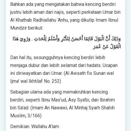
Bahkan ada yang mengatakan bahwa kencing berdiri
justru lebih aman dari najis, seperti perkataan Umar bin
Al Khathab Radhiallahu ‘Anhu, yang dikutip Imam Ibnul
Mundzir berikut:
وَذَلِكَ أَنَّ الْبَوْلَ قَائِمًا أَحْصَنُ لِلدُّبُرِ وَأَسْلَمُ لِلْحَدَثِ . وَرُوِيَ هَذَا
الْقَوْلُ عَنْ عُمَرَ
Dan hal itu, sesungguhnya kencing berdiri lebih
menjaga dubur dan lebih selamat dari hadats. Ucapan
ini diriwayatkan dari Umar. (Al Awsath fis Sunan wal
Ijma’ wal Ikhtilaf No. 252)
Sebagian ulama ada yang memakruhkan kencing
berdiri, seperti Ibnu Mas’ud, Asy Sya’bi, dan Ibrahim
bin Sa’ad. (Imam An Nawawi, Al Minhaj Syarh Shahih
Muslim, 3/166)
Demikian. Wallahu A’lam