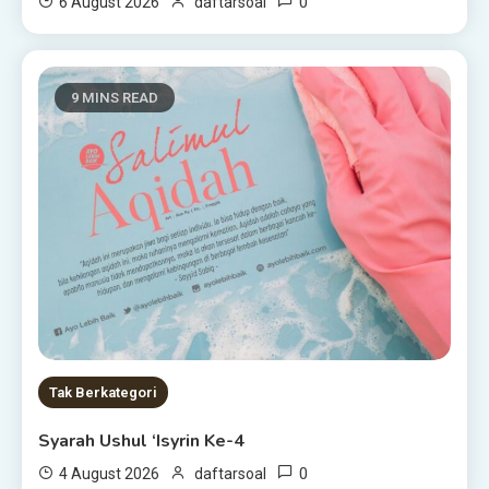
0
6 August 2026
daftarsoal
9 MINS READ
Tak Berkategori
Syarah Ushul ‘Isyrin Ke-4
0
4 August 2026
daftarsoal