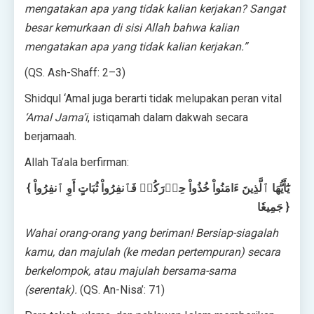
mengatakan apa yang tidak kalian kerjakan? Sangat
besar kemurkaan di sisi Allah bahwa kalian
mengatakan apa yang tidak kalian kerjakan.”
(QS. Ash-Shaff: 2–3)
Shidqul ‘Amal juga berarti tidak melupakan peran vital
‘Amal Jama’i
, istiqamah dalam dakwah secara
berjamaah.
Allah Ta’ala berfirman:
{ يَٰٓأَيُّهَا ٱلَّذِينَ ءَامَنُواْ خُذُواْ حِذۡرَكُمۡ فَٱنفِرُواْ ثُبَاتٍ أَوِ ٱنفِرُواْ
جَمِيعٗا }
Wahai orang-orang yang beriman! Bersiap-siagalah
kamu, dan majulah (ke medan pertempuran) secara
berkelompok, atau majulah bersama-sama
(serentak).
(QS. An-Nisa’: 71)