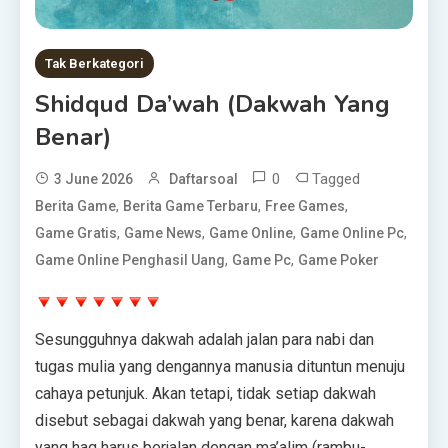
Tak Berkategori
Shidqud Da’wah (Dakwah Yang
Benar)
0
Tagged
3 June 2026
Daftarsoal
,
,
,
Berita Game
Berita Game Terbaru
Free Games
,
,
,
,
Game Gratis
Game News
Game Online
Game Online Pc
,
,
Game Online Penghasil Uang
Game Pc
Game Poker
Sesungguhnya dakwah adalah jalan para nabi dan
tugas mulia yang dengannya manusia dituntun menuju
cahaya petunjuk. Akan tetapi, tidak setiap dakwah
disebut sebagai dakwah yang benar, karena dakwah
yang haq harus berjalan dengan ma’alim (rambu-