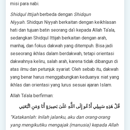
misi para nabi.
Shidqul Ittijah
berbeda dengan
Shidqun
Niyyah.
Shidqun Niyyah berkaitan dengan keikhlasan
hati dan tujuan batin seorang da‘i kepada Allah Ta‘ala,
sedangkan Shidqul Ittijah berkaitan dengan arah,
manhaj, dan fokus dakwah yang ditempuh. Bisa jadi
seseorang ikhlas dalam berdakwah, tetapi orientasi
dakwahnya keliru, salah arah, karena tidak dibangun di
atas ilmu dan petunjuk syariat. Oleh sebab itu, dakwah
yang benar harus menggabungkan keduanya: niat yang
ikhlas dan orientasi yang lurus sesuai ajaran Islam.
Allah Ta’ala berfirman:
قُلْ هَذِهِ سَبِيلِي أَدْعُو إِلَى اللَّهِ عَلَىٰ بَصِيرَةٍ أَنَا وَمَنِ اتَّبَعَنِي
“Katakanlah: Inilah jalanku, aku dan orang-orang
yang mengikutiku mengajak (manusia) kepada Allah