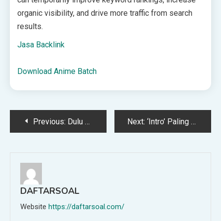
organic visibility, and drive more traffic from search
results.
Jasa Backlink
Download Anime Batch
Post
Previous:
Dulu Sibuk Uli Tepung, ‘Budak Dapur’ Kini Jadi ‘Wajah’ Syarikat Penerbangan Antarabangsa
Next:
‘Intro’ Paling Gempak, Cara Norway Perkenal Skuad Piala Dunia Buat Ramai Terpukau
navigation
DAFTARSOAL
Website
https://daftarsoal.com/