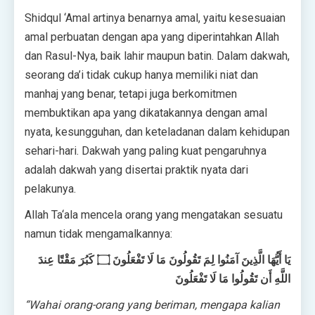
Shidqul ‘Amal artinya benarnya amal, yaitu kesesuaian
amal perbuatan dengan apa yang diperintahkan Allah
dan Rasul-Nya, baik lahir maupun batin. Dalam dakwah,
seorang da’i tidak cukup hanya memiliki niat dan
manhaj yang benar, tetapi juga berkomitmen
membuktikan apa yang dikatakannya dengan amal
nyata, kesungguhan, dan keteladanan dalam kehidupan
sehari-hari. Dakwah yang paling kuat pengaruhnya
adalah dakwah yang disertai praktik nyata dari
pelakunya.
Allah Ta‘ala mencela orang yang mengatakan sesuatu
namun tidak mengamalkannya:
يَا أَيُّهَا الَّذِينَ آمَنُوا لِمَ تَقُولُونَ مَا لَا تَفْعَلُونَ ۝ كَبُرَ مَقْتًا عِندَ
اللَّهِ أَن تَقُولُوا مَا لَا تَفْعَلُونَ
“Wahai orang-orang yang beriman, mengapa kalian