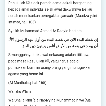
Rasulullah ﷺ tidak pernah sama sekali bergantung
kepada amal individu, sejak awal dakwahnya Beliau
sudah menekankan penegakkan jamaah. (Maadza ya’ni
intimaa, hal. 103)
Syaikh Muhammad Ahmad Ar Rasyid berkata:
إن نقطة البدء الآن هي نقطة البدء من أول عهد الرسول ﷺ،
أن يوجد فى بقعة من الأرض أناس يدينون دين الحق
Sesungguhnya titik awal sekarang adalah titik awal
pada masa Rasulullah ﷺ, yaitu harus ada di
permukaan bumi ini orang-orang yang menegakkan
agama yang benar ini.
(Al Munthalaq, hal. 165)
Wallahu A’lam
Wa Shallallahu ‘ala Nabiyyina Muhammadin wa ‘Ala