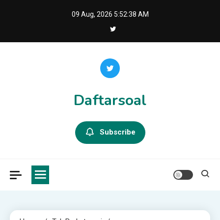
Skip
09 Aug, 2026
5:52:39 AM
to
content
Daftarsoal
Subscribe