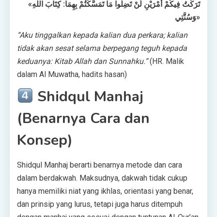
«تَرَكْتُ فِيكُمْ أَمْرَيْنِ لَنْ تَضِلُّوا مَا تَمَسَّكْتُمْ بِهِمَا: كِتَابَ اللَّهِ
وَسُنَّتِي»
“Aku tinggalkan kepada kalian dua perkara; kalian
tidak akan sesat selama berpegang teguh kepada
keduanya: Kitab Allah dan Sunnahku.”
(HR. Malik
dalam Al Muwatha, hadits hasan)
Shidqul Manhaj
(Benarnya Cara dan
Konsep)
Shidqul Manhaj berarti benarnya metode dan cara
dalam berdakwah. Maksudnya, dakwah tidak cukup
hanya memiliki niat yang ikhlas, orientasi yang benar,
dan prinsip yang lurus, tetapi juga harus ditempuh