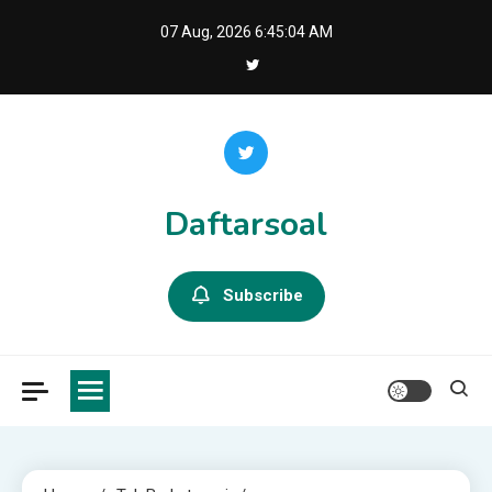
Skip
07 Aug, 2026
6:45:06 AM
to
content
Daftarsoal
Subscribe