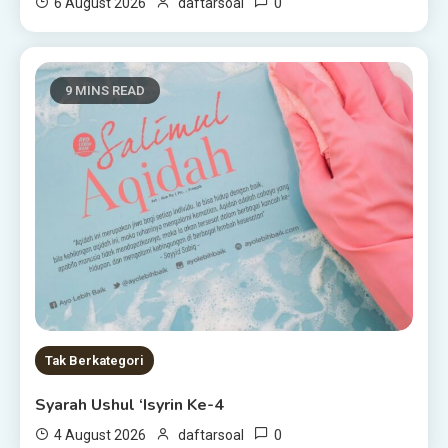
0
6 August 2026
daftarsoal
9 MINS READ
Tak Berkategori
Syarah Ushul ‘Isyrin Ke-4
0
4 August 2026
daftarsoal