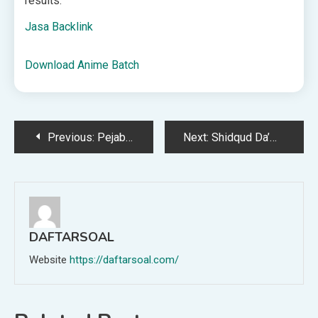
results.
Jasa Backlink
Download Anime Batch
Post
Previous:
Pejabat Berqurban Dari Uang APBN
Next:
Shidqud Da’wah (Dakwah Yang Benar)
navigation
DAFTARSOAL
Website
https://daftarsoal.com/