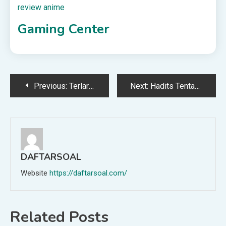
review anime
Gaming Center
Post
Previous:
Terlarangkah Berdoa Dengan “Insya Allah”?
Next:
Hadits Tentang Pencari Ilmu dengan Motivasi Dunia
navigation
DAFTARSOAL
Website
https://daftarsoal.com/
Related Posts