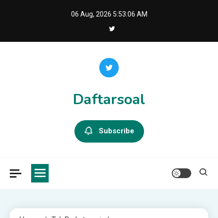
Skip
06 Aug, 2026
5:53:06 AM
to
content
Daftarsoal
Subscribe