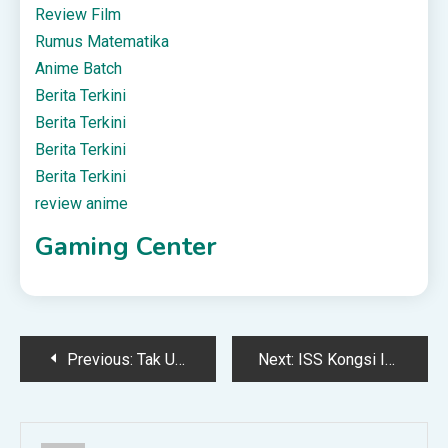
Review Film
Rumus Matematika
Anime Batch
Berita Terkini
Berita Terkini
Berita Terkini
Berita Terkini
review anime
Gaming Center
Post
Previous:
Tak Ubah Macam Hotel Mewah, Penghuni ‘Bersatu’ Hias PPR
Next:
ISS Kongsi Imej Sungai Kelantan Dari Angkasa
navigation