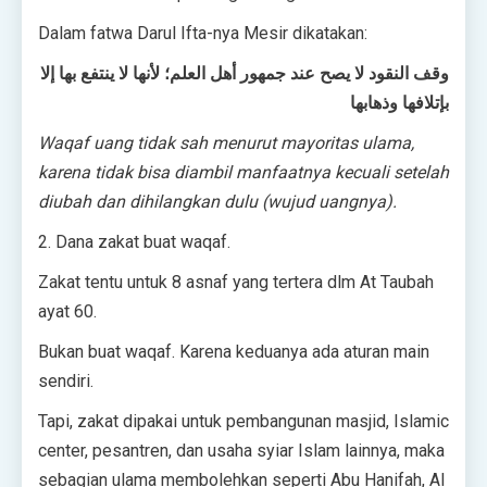
Dalam fatwa Darul Ifta-nya Mesir dikatakan:
وقف النقود لا يصح عند جمهور أهل العلم؛ لأنها لا ينتفع بها إلا
بإتلافها وذهابها
Waqaf uang tidak sah menurut mayoritas ulama,
karena tidak bisa diambil manfaatnya kecuali setelah
diubah dan dihilangkan dulu (wujud uangnya).
2. Dana zakat buat waqaf.
Zakat tentu untuk 8 asnaf yang tertera dlm At Taubah
ayat 60.
Bukan buat waqaf. Karena keduanya ada aturan main
sendiri.
Tapi, zakat dipakai untuk pembangunan masjid, Islamic
center, pesantren, dan usaha syiar Islam lainnya, maka
sebagian ulama membolehkan seperti Abu Hanifah, Al