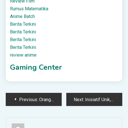
Review Film
Rumus Matematika
Anime Batch
Berita Terkini
Berita Terkini
Berita Terkini
Berita Terkini
review anime
Gaming Center
Post
Previous:
Orang Awam Kongsi Keadaan Terkini Banjir Di Perak
Next:
Inisiatif Unik, Masjid Seksyen 7 Shah Alam Sedia Makanan Percuma Guna “Vending Machine”
navigation