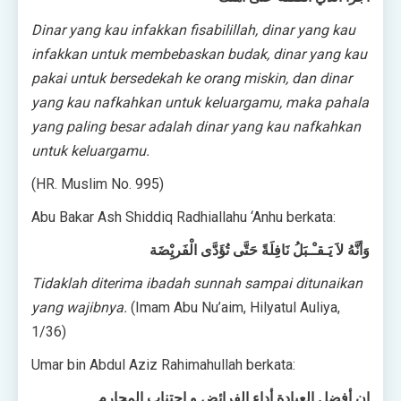
Dinar yang kau infakkan fisabilillah, dinar yang kau
infakkan untuk membebaskan budak, dinar yang kau
pakai untuk bersedekah ke orang miskin, dan dinar
yang kau nafkahkan untuk keluargamu, maka pahala
yang paling besar adalah dinar yang kau nafkahkan
untuk keluargamu.
(HR. Muslim No. 995)
Abu Bakar Ash Shiddiq Radhiallahu ‘Anhu berkata:
وَأنَّهُ لاَ يَـقـْـبَلُ نَافِلَةً حَتَّى تُؤَدَّى الْفَريِْضَة
Tidaklah diterima ibadah sunnah sampai ditunaikan
yang wajibnya.
(Imam Abu Nu’aim, Hilyatul Auliya,
1/36)
Umar bin Abdul Aziz Rahimahullah berkata:
إن أفضل العبادة أداء الفرائض و اجتناب المحارم