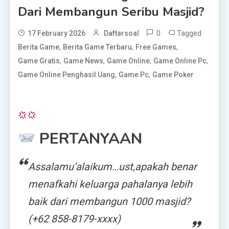
Dari Membangun Seribu Masjid?
0
Tagged
17 February 2026
Daftarsoal
,
,
,
Berita Game
Berita Game Terbaru
Free Games
,
,
,
,
Game Gratis
Game News
Game Online
Game Online Pc
,
,
Game Online Penghasil Uang
Game Pc
Game Poker
PERTANYAAN
Assalamu’alaikum…ust,apakah benar
menafkahi keluarga pahalanya lebih
baik dari membangun 1000 masjid?
(+62 858-8179-xxxx)