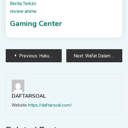
Berita Terkini
review anime
Gaming Center
Post
Previous:
Hukum Mencukur Rambut di Bawah Bibir
Next:
Wafat Dalam Keadaan Berhutang: Bagaimana Nasibnya?
navigation
DAFTARSOAL
Website
https://daftarsoal.com/