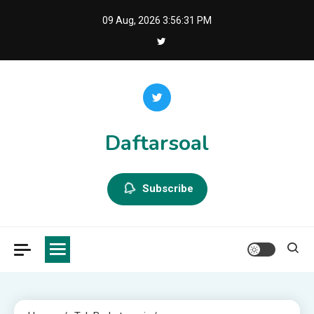
Skip
09 Aug, 2026
3:56:31 PM
to
content
Daftarsoal
Subscribe