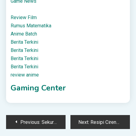
Game News
Review Film
Rumus Matematika
Anime Batch
Berita Terkini
Berita Terkini
Berita Terkini
Berita Terkini
review anime
Gaming Center
Post
Previous:
Sekurang-Kurangnya 37 Maut Dalam Kemalangan Jalan Raya Di Selatan Peru
Next:
Resipi Cireng, Kudapan Indonesia Yang Senang Dibuat
navigation