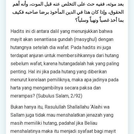
بعد موته، ففيه حث على التخلص عنه قبل الموت، وأنه أهم
الحقوق، وإذا كان هذا في الدين المأخوذ برضا صاحبه فكيف
بما أخذ غصباً ونهباً وسلباً؟
Hadits ini di antara dalil yang menunjukkan bahwa
mayit akan senantiasa gundah (masyghul) dengan
hutangnya setelah dia wafat. Pada hadits ini juga
terdapat anjuran untuk membersihkannya dari hutang
sebelum wafat, karena hutangadalah hak yang paling
penting. Hal ini jika pada hutang yang diberikan
menurut kerelaan pemiliknya, maka apa jadinya pada
harta yang mengambilnya secara paksa dan
merampas? (Subulus Salam, 2/92)
Bukan hanya itu, Rasulullah Shallallahu ‘Alaihi wa
Sallam juga tidak mau menshalatkan jenazah yang
masih memiliki hutang, padahal jika Beliau
menshalatinya maka itu menjadi syafaat bagi mayit