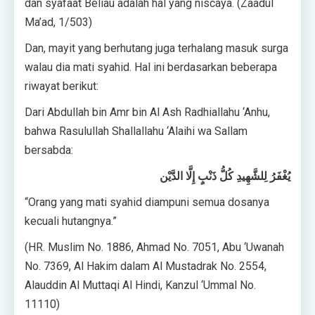
dan syafaat Beliau adalah hal yang niscaya. (Zaadul
Ma’ad, 1/503)
Dan, mayit yang berhutang juga terhalang masuk surga
walau dia mati syahid. Hal ini berdasarkan beberapa
riwayat berikut:
Dari Abdullah bin Amr bin Al Ash Radhiallahu ‘Anhu,
bahwa Rasulullah Shallallahu ‘Alaihi wa Sallam
bersabda:
يُغْفَرُ لِلشَّهِيدِ كُلُّ ذَنْبٍ إِلَّا الدَّيْن
“Orang yang mati syahid diampuni semua dosanya
kecuali hutangnya.”
(HR. Muslim No. 1886, Ahmad No. 7051, Abu ‘Uwanah
No. 7369, Al Hakim dalam Al Mustadrak No. 2554,
Alauddin Al Muttaqi Al Hindi, Kanzul ‘Ummal No.
11110)