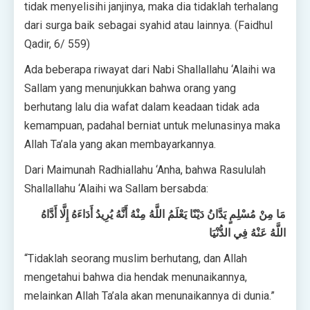
tidak menyelisihi janjinya, maka dia tidaklah terhalang
dari surga baik sebagai syahid atau lainnya. (Faidhul
Qadir, 6/ 559)
Ada beberapa riwayat dari Nabi Shallallahu ‘Alaihi wa
Sallam yang menunjukkan bahwa orang yang
berhutang lalu dia wafat dalam keadaan tidak ada
kemampuan, padahal berniat untuk melunasinya maka
Allah Ta’ala yang akan membayarkannya.
Dari Maimunah Radhiallahu ‘Anha, bahwa Rasululah
Shallallahu ‘Alaihi wa Sallam bersabda:
مَا مِنْ مُسْلِمٍ يَدَّانُ دَيْنًا يَعْلَمُ اللَّهُ مِنْهُ أَنَّهُ يُرِيدُ أَدَاءَهُ إِلَّا أَدَّاهُ
اللَّهُ عَنْهُ فِي الدُّنْيَا
“Tidaklah seorang muslim berhutang, dan Allah
mengetahui bahwa dia hendak menunaikannya,
melainkan Allah Ta’ala akan menunaikannya di dunia.”