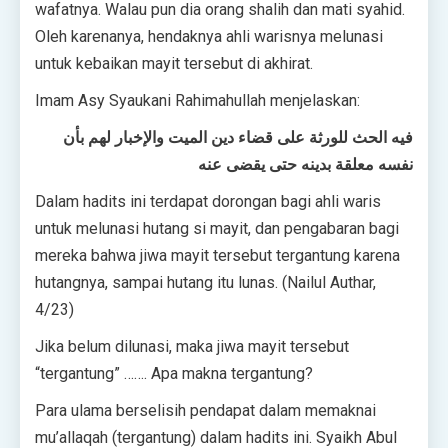
wafatnya. Walau pun dia orang shalih dan mati syahid.
Oleh karenanya, hendaknya ahli warisnya melunasi
untuk kebaikan mayit tersebut di akhirat.
Imam Asy Syaukani Rahimahullah menjelaskan:
فيه الحث للورثة على قضاء دين الميت والإخبار لهم بأن
نفسه معلقة بدينه حتى يقضى عنه
Dalam hadits ini terdapat dorongan bagi ahli waris
untuk melunasi hutang si mayit, dan pengabaran bagi
mereka bahwa jiwa mayit tersebut tergantung karena
hutangnya, sampai hutang itu lunas. (Nailul Authar,
4/23)
Jika belum dilunasi, maka jiwa mayit tersebut
“tergantung” ……. Apa makna tergantung?
Para ulama berselisih pendapat dalam memaknai
mu’allaqah (tergantung) dalam hadits ini. Syaikh Abul