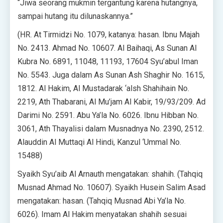
“Jiwa seorang mukmin tergantung karena hutangnya,
sampai hutang itu dilunaskannya.”
(HR. At Tirmidzi No. 1079, katanya: hasan. Ibnu Majah
No. 2413. Ahmad No. 10607. Al Baihaqi, As Sunan Al
Kubra No. 6891, 11048, 11193, 17604 Syu’abul Iman
No. 5543. Juga dalam As Sunan Ash Shaghir No. 1615,
1812. Al Hakim, Al Mustadarak ‘alsh Shahihain No.
2219, Ath Thabarani, Al Mu’jam Al Kabir, 19/93/209. Ad
Darimi No. 2591. Abu Ya’la No. 6026. Ibnu Hibban No.
3061, Ath Thayalisi dalam Musnadnya No. 2390, 2512.
Alauddin Al Muttaqi Al Hindi, Kanzul ‘Ummal No.
15488)
Syaikh Syu’aib Al Arnauth mengatakan: shahih. (Tahqiq
Musnad Ahmad No. 10607). Syaikh Husein Salim Asad
mengatakan: hasan. (Tahqiq Musnad Abi Ya’la No.
6026). Imam Al Hakim menyatakan shahih sesuai