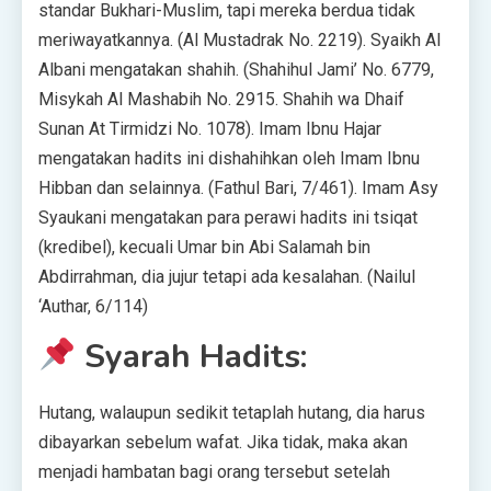
standar Bukhari-Muslim, tapi mereka berdua tidak
meriwayatkannya. (Al Mustadrak No. 2219). Syaikh Al
Albani mengatakan shahih. (Shahihul Jami’ No. 6779,
Misykah Al Mashabih No. 2915. Shahih wa Dhaif
Sunan At Tirmidzi No. 1078). Imam Ibnu Hajar
mengatakan hadits ini dishahihkan oleh Imam Ibnu
Hibban dan selainnya. (Fathul Bari, 7/461). Imam Asy
Syaukani mengatakan para perawi hadits ini tsiqat
(kredibel), kecuali Umar bin Abi Salamah bin
Abdirrahman, dia jujur tetapi ada kesalahan. (Nailul
‘Authar, 6/114)
Syarah Hadits:
Hutang, walaupun sedikit tetaplah hutang, dia harus
dibayarkan sebelum wafat. Jika tidak, maka akan
menjadi hambatan bagi orang tersebut setelah