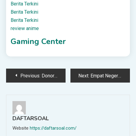
Berita Terkini
Berita Terkini
Berita Terkini
review anime
Gaming Center
Post
Previous:
Donor Darah Kepada Ahli Maksiat
Next:
Empat Negeri Diramal Hujan Lebat Hingga Awal Pagi Ini
navigation
DAFTARSOAL
Website
https://daftarsoal.com/