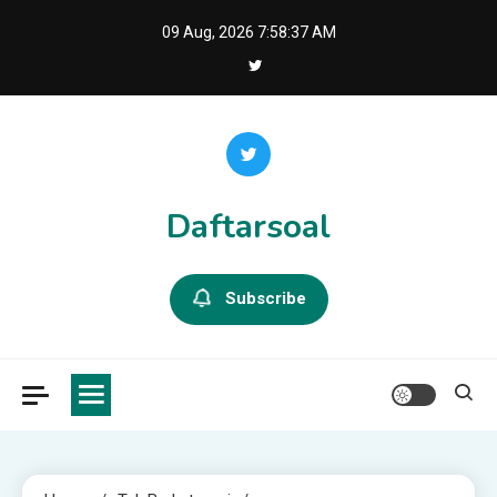
Skip
09 Aug, 2026
7:58:38 AM
to
content
Daftarsoal
Subscribe