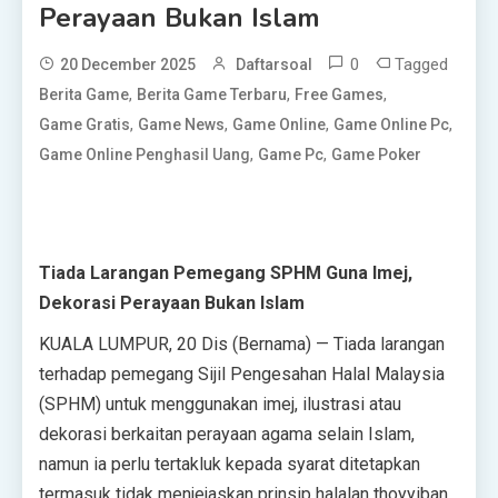
Perayaan Bukan Islam
0
Tagged
20 December 2025
Daftarsoal
,
,
,
Berita Game
Berita Game Terbaru
Free Games
,
,
,
,
Game Gratis
Game News
Game Online
Game Online Pc
,
,
Game Online Penghasil Uang
Game Pc
Game Poker
Tiada Larangan Pemegang SPHM Guna Imej,
Dekorasi Perayaan Bukan Islam
KUALA LUMPUR, 20 Dis (Bernama) — Tiada larangan
terhadap pemegang Sijil Pengesahan Halal Malaysia
(SPHM) untuk menggunakan imej, ilustrasi atau
dekorasi berkaitan perayaan agama selain Islam,
namun ia perlu tertakluk kepada syarat ditetapkan
termasuk tidak menjejaskan prinsip halalan thoyyiban.