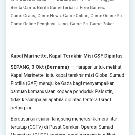
,
,
,
Berita Game
Berita Game Terbaru
Free Games
,
,
,
,
Game Gratis
Game News
Game Online
Game Online Pc
,
,
Game Online Penghasil Uang
Game Pc
Game Poker
Kapal Marinette, Kapal Terakhir Misi GSF Dipintas
SEPANG, 3 Okt (Bernama) —
Harapan untuk melihat
Kapal Marinette, iaitu kapal terakhir misi Global Sumud
Flotilla (GAF) menuju ke Gaza bagi menyampaikan
bantuan kemanusiaan kepada penduduk Palestin,
tidak kesampaian apabila dipintas tentera Israel
petang ini.
Berdasarkan siaran langsung menerusi kamera litar
tertutup (CCTV) di Pusat Gerakan Operasi Sumud