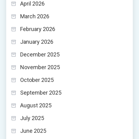
April 2026
March 2026
February 2026
January 2026
December 2025
November 2025
October 2025
September 2025
August 2025
July 2025
June 2025