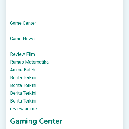
Game Center
Game News
Review Film
Rumus Matematika
Anime Batch
Berita Terkini
Berita Terkini
Berita Terkini
Berita Terkini
review anime
Gaming Center