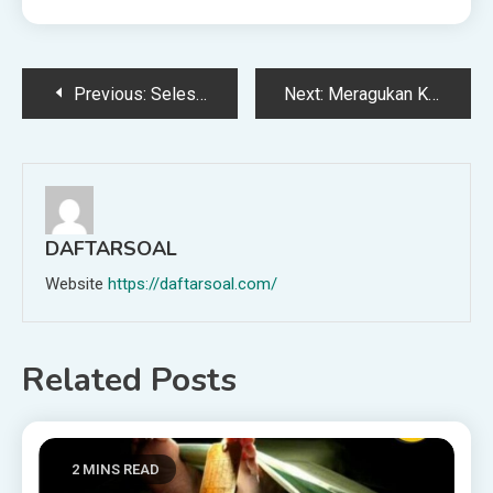
Post
Previous:
Selesai Shalat Imam Masih Menghadap Kiblat
Next:
Meragukan Kisah Nabi Adam dalam al-Qur’an
navigation
DAFTARSOAL
Website
https://daftarsoal.com/
Related Posts
2 MINS READ