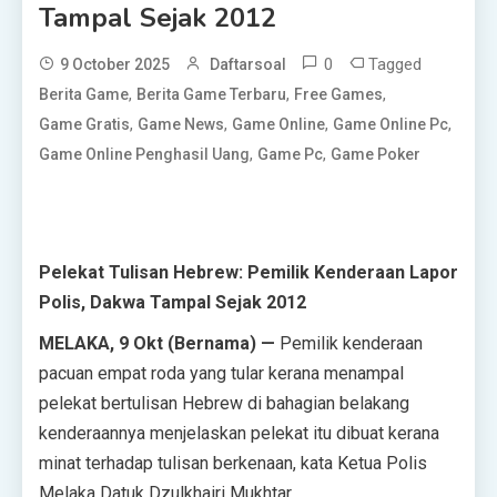
Tampal Sejak 2012
0
Tagged
9 October 2025
Daftarsoal
,
,
,
Berita Game
Berita Game Terbaru
Free Games
,
,
,
,
Game Gratis
Game News
Game Online
Game Online Pc
,
,
Game Online Penghasil Uang
Game Pc
Game Poker
Pelekat Tulisan Hebrew: Pemilik Kenderaan Lapor
Polis, Dakwa Tampal Sejak 2012
MELAKA, 9 Okt (Bernama) —
Pemilik kenderaan
pacuan empat roda yang tular kerana menampal
pelekat bertulisan Hebrew di bahagian belakang
kenderaannya menjelaskan pelekat itu dibuat kerana
minat terhadap tulisan berkenaan, kata Ketua Polis
Melaka Datuk Dzulkhairi Mukhtar.