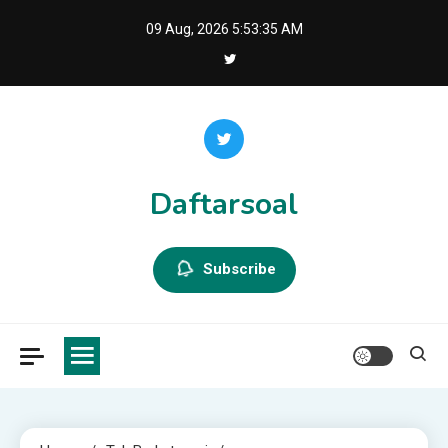
Skip
09 Aug, 2026
5:53:35 AM
to
content
Daftarsoal
Subscribe