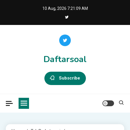
Skip
10 Aug, 2026
7:21:09 AM
to
content
Daftarsoal
Subscribe