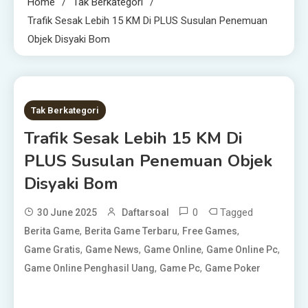
Home
Tak Berkategori
Trafik Sesak Lebih 15 KM Di PLUS Susulan Penemuan
Objek Disyaki Bom
1 MIN READ
Tak Berkategori
Trafik Sesak Lebih 15 KM Di
PLUS Susulan Penemuan Objek
Disyaki Bom
0
Tagged
30 June 2025
Daftarsoal
,
,
,
Berita Game
Berita Game Terbaru
Free Games
,
,
,
,
Game Gratis
Game News
Game Online
Game Online Pc
,
,
Game Online Penghasil Uang
Game Pc
Game Poker