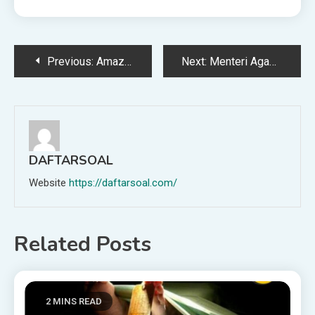
Post
Previous:
Amazfit Balance 2 Kini di Malaysia, Smartwatch Premium Dengan 170+ Mod Senaman & Bateri Tahan 21 Hari
Next:
Menteri Agama Buat Lawatan Tanpa Notis Ke Kaunter MAIWP
navigation
DAFTARSOAL
Website
https://daftarsoal.com/
Related Posts
2 MINS READ