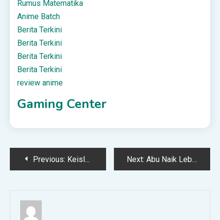
Rumus Matematika
Anime Batch
Berita Terkini
Berita Terkini
Berita Terkini
Berita Terkini
review anime
Gaming Center
Post
Previous:
Keislamanmu; Adalah Kunci Kejayaan – Syariah Online DepokSyariah Online Depok
Next:
Abu Naik Lebih Dua Kilometer Susulan Letusan Gunung Kanlaon
navigation